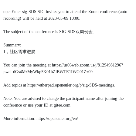
openEuler sig-SDS SIG invites you to attend the Zoom conference(auto 
recording) will be held at 2023-05-09 10:00,
The subject of the conference is SIG-SDS双周例会,
Summary:
1，社区需求进展
You can join the meeting at https://us06web.zoom.us/j/81294981296?
pwd=dGs4MzMyWkp5K01hZlBWTE1IWG01Zz09.
Add topics at https://etherpad.openeuler.org/p/sig-SDS-meetings.
Note: You are advised to change the participant name after joining the 
conference or use your ID at gitee.com.
More information: https://openeuler.org/en/