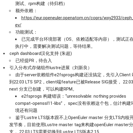
测试、rpm构建（待归档）
额外依赖：
https://eur.openeuler.openatom.cn/coprs/wxy2933/ceph
ev/
功能测试：
已完成平台环境部署（OS、依赖适配等内容），测试正
执行中，需要解决测试问题，等待结果。
ceph dashboard汉化支持 (朱超)
已经提PR，待合入
引入分布式存储组件lustre进展（刘新良）
由于server依赖组件e2fsprogs构建还没搞定，先引入Client
到22.03 LTS SP2，client端feature已被Release SIG接受， 22.03
next 分支已创建，可以构建RPM。
e2fsprogs 构建错误：“unresolvable: nothing provides
compat-openssl11-libs”， spec没有依赖这个包，估计构建
境还有问题
鉴于Lustre LTS版本跟不上OpenEuler master 分支LTS内核
发节奏，目前使用Lustre master tag来构建openEuler master
支， 22.03 LTS需要切换到Lustre LTS版本2.15