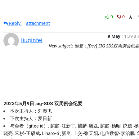
0
0
Reply
attachment
9 May
11:29 a.
liuqinfei
New subject: 回复：[Dev] SIG-SDS双周例会纪
2023年
5
月
9
日 sig-SDS 双周例会纪要
本次主持人：刘秦飞
下次主持人：罗日新
与会者（gitee id）:
麒麟-江新宇,
麒麟-滕磊, 麒麟-杨昭, 统信-杨
晓亮, 宏杉-王硕斌,
Linaro-
刘新良,
上交-张天阳
,
电信数智-李治鹏, 