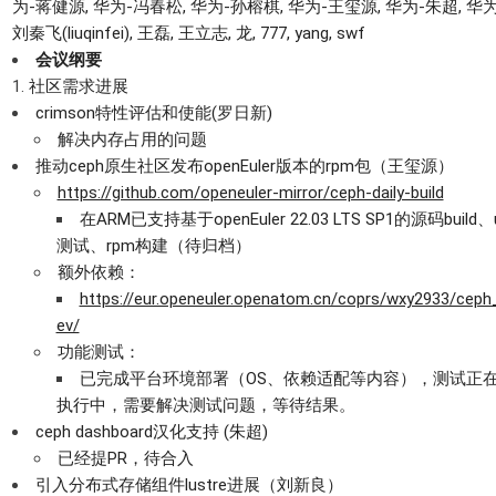
为-蒋健源, 华为-冯春松, 华为-孙榕棋,
华为-王玺源, 华为-朱超, 华为
刘秦飞(liuqinfei)
, 王磊,
王立志,
龙,
777,
yang, swf
会议纲要
社区需求进展
crimson特性评估和使能(罗日新)
解决内存占用的问题
推动ceph原生社区发布openEuler版本的rpm包（王玺源）
https://github.com/openeuler-mirror/ceph-daily-build
在ARM已支持基于openEuler 22.03 LTS SP1的源码build、
测试、rpm构建（待归档）
额外依赖：
https://eur.openeuler.openatom.cn/coprs/wxy2933/ceph
ev/
功能测试：
已完成平台环境部署（OS、依赖适配等内容），测试正
执行中，需要解决测试问题，等待结果。
ceph dashboard汉化支持 (朱超)
已经提PR，待合入
引入分布式存储组件lustre进展（刘新良）