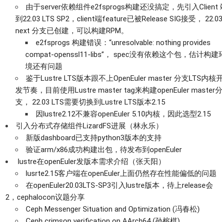
由于server依赖组件e2fsprogs构建还没搞定，先引入Client
到22.03 LTS SP2，client端feature已被Release SIG接受， 22.03
next 分支已创建，可以构建RPM。
e2fsprogs 构建错误：“unresolvable: nothing provides
compat-openssl11-libs”， spec没有依赖这个包，估计构建
境还有问题
鉴于Lustre LTS版本跟不上OpenEuler master 分支LTS内核
发节奏，目前使用Lustre master tag来构建openEuler master
支， 22.03 LTS需要切换到Lustre LTS版本2.15
因lustre2.12不兼容openEuler 5.10内核，因此选型2.15
引入分布式存储组件LizardFS进展（林永乐）
新版dashboard已支持python3版本的支持
验证arm/x86成功构建出包，待发布到openEuler
lustre在openEuler发版本需求介绍（张天阳）
lusrte2.15客户端在openEuler上面仍然存在性能偏低的问题
在openEuler20.03LTS-SP3引入lustre版本，待上release会
2，cephalocon议题分享
Ceph Messenger Situation and Optimization (冯春松)
Ceph crimson verification on AArch64 (孙榕棋)