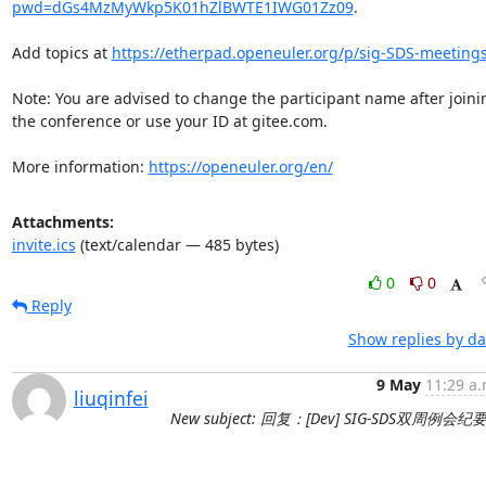
pwd=dGs4MzMyWkp5K01hZlBWTE1IWG01Zz09
.

Add topics at 
https://etherpad.openeuler.org/p/sig-SDS-meeting
Note: You are advised to change the participant name after joinin
the conference or use your ID at gitee.com.

More information: 
https://openeuler.org/en/
Attachments:
invite.ics
(text/calendar — 485 bytes)
0
0
Reply
Show replies by da
9 May
11:29 a.
liuqinfei
New subject: 回复：[Dev] SIG-SDS双周例会纪