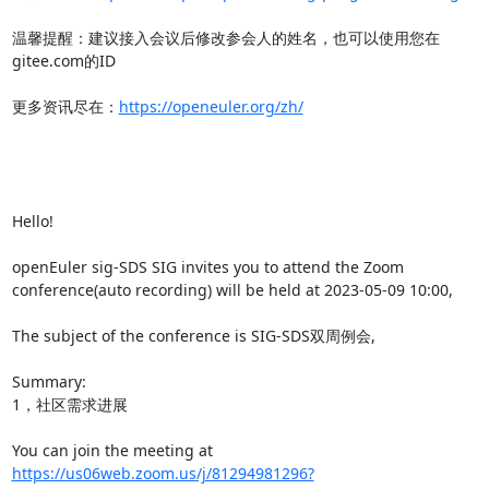
温馨提醒：建议接入会议后修改参会人的姓名，也可以使用您在
gitee.com的ID

更多资讯尽在：
https://openeuler.org/zh/
Hello!

openEuler sig-SDS SIG invites you to attend the Zoom 
conference(auto recording) will be held at 2023-05-09 10:00,

The subject of the conference is SIG-SDS双周例会,

Summary:

1，社区需求进展

You can join the meeting at 
https://us06web.zoom.us/j/81294981296?