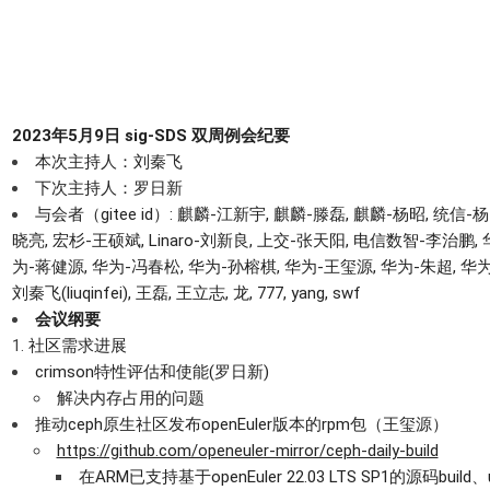
2023年
5
月
9
日 sig-SDS 双周例会纪要
本次主持人：刘秦飞
下次主持人：罗日新
与会者（gitee id）:
麒麟-江新宇,
麒麟-滕磊, 麒麟-杨昭, 统信-杨
晓亮, 宏杉-王硕斌,
Linaro-
刘新良,
上交-张天阳
,
电信数智-李治鹏, 
为-蒋健源, 华为-冯春松, 华为-孙榕棋,
华为-王玺源, 华为-朱超, 华为
刘秦飞(liuqinfei)
, 王磊,
王立志,
龙,
777,
yang, swf
会议纲要
社区需求进展
crimson特性评估和使能(罗日新)
解决内存占用的问题
推动ceph原生社区发布openEuler版本的rpm包（王玺源）
https://github.com/openeuler-mirror/ceph-daily-build
在ARM已支持基于openEuler 22.03 LTS SP1的源码build、