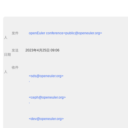
         发件
openEuler conference<public@openeuler.org>

人 

         发送
        2023年4月25日 09:06

日期 

         收件
人 

            <sds@openeuler.org>

            ,
            <ceph@openeuler.org>

            ,
            <dev@openeuler.org>
