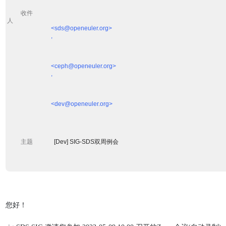
         收件
人 

            <sds@openeuler.org>

            ,
            <ceph@openeuler.org>

            ,
            <dev@openeuler.org>

         主题 

              [Dev] SIG-SDS双周例会

您好！