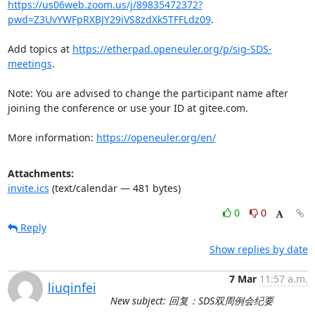
https://us06web.zoom.us/j/89835472372?
pwd=Z3UvYWFpRXBJY29iVS8zdXk5TFFLdz09
.

Add topics at 
https://etherpad.openeuler.org/p/sig-SDS-
meetings
.

Note: You are advised to change the participant name after 
joining the conference or use your ID at gitee.com.

More information: 
https://openeuler.org/en/
Attachments:
invite.ics
(text/calendar — 481 bytes)
0
0
Reply
Show replies by date
7 Mar
11:57 a.m.
liuqinfei
New subject: 回复：SDS双周例会纪要