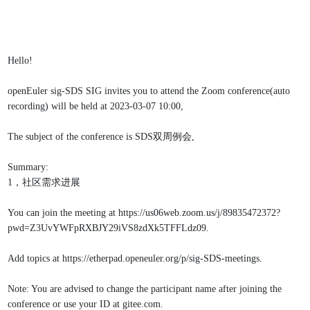
Hello!
openEuler sig-SDS SIG invites you to attend the Zoom conference(auto 
recording) will be held at 2023-03-07 10:00,
The subject of the conference is SDS双周例会,
Summary:
1，社区需求进展
You can join the meeting at https://us06web.zoom.us/j/89835472372?
pwd=Z3UvYWFpRXBJY29iVS8zdXk5TFFLdz09.
Add topics at https://etherpad.openeuler.org/p/sig-SDS-meetings.
Note: You are advised to change the participant name after joining the 
conference or use your ID at gitee.com.