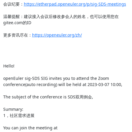
会议纪要：
https://etherpad.openeuler.org/p/sig-SDS-meetings
温馨提醒：建议接入会议后修改参会人的姓名，也可以使用您在
gitee.com的ID

更多资讯尽在：
https://openeuler.org/zh/
Hello!

openEuler sig-SDS SIG invites you to attend the Zoom 
conference(auto recording) will be held at 2023-03-07 10:00,

The subject of the conference is SDS双周例会,

Summary:

1，社区需求进展

You can join the meeting at 