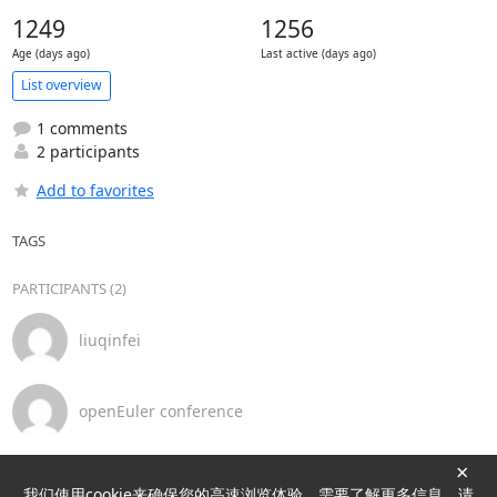
1249
1256
Age (days ago)
Last active (days ago)
List overview
1 comments
2 participants
Add to favorites
TAGS
PARTICIPANTS (2)
liuqinfei
openEuler conference
×
我们使用cookie来确保您的高速浏览体验。需要了解更多信息，请