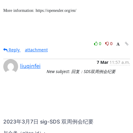
More information: https://openeuler.org/en/
0
0
Reply
attachment
7 Mar
11:57 a.m.
liuqinfei
New subject: 回复：SDS双周例会纪要
2023年3月7日 sig-SDS 双周例会纪要
与会者（gitee id）: