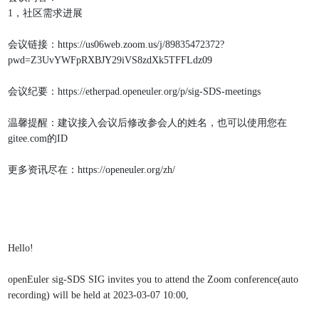
1，社区需求进展
会议链接：https://us06web.zoom.us/j/89835472372?
pwd=Z3UvYWFpRXBJY29iVS8zdXk5TFFLdz09
会议纪要：https://etherpad.openeuler.org/p/sig-SDS-meetings
温馨提醒：建议接入会议后修改参会人的姓名，也可以使用您在
gitee.com的ID
更多资讯尽在：https://openeuler.org/zh/
Hello!
openEuler sig-SDS SIG invites you to attend the Zoom conference(auto 
recording) will be held at 2023-03-07 10:00,