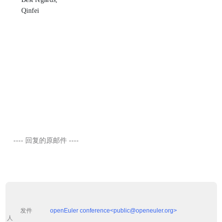
Qinfei
    ---- 回复的原邮件 ----

         发件
openEuler conference<public@openeuler.org>

人 
