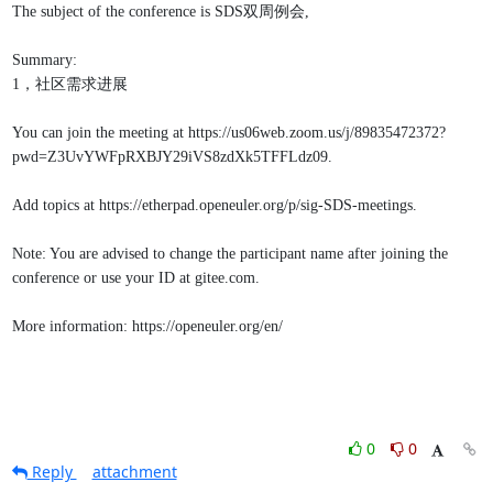
The subject of the conference is SDS双周例会,
Summary:
1，社区需求进展
You can join the meeting at https://us06web.zoom.us/j/89835472372?
pwd=Z3UvYWFpRXBJY29iVS8zdXk5TFFLdz09.
Add topics at https://etherpad.openeuler.org/p/sig-SDS-meetings.
Note: You are advised to change the participant name after joining the 
conference or use your ID at gitee.com.
More information: https://openeuler.org/en/
0
0
Reply
attachment