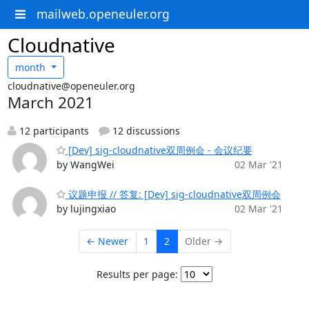
mailweb.openeuler.org
Cloudnative
month
cloudnative@openeuler.org
March 2021
12 participants
12 discussions
[Dev] sig-cloudnative双周例会 - 会议纪要
by WangWei
02 Mar '21
议题申报 // 答复: [Dev] sig-cloudnative双周例会
by lujingxiao
02 Mar '21
← Newer
1
2
Older →
Results per page: