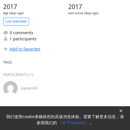
2017
2017
Age (days ago)
Last active (days ago)
List overview
0 comments
1 participants
Add to favorites
TAGS
PARTICIPANTS (1)
xiasenlin
×
我们使用cookie来确保您的高速浏览体验。需要了解更多信息，请
Powered by
HyperKitty
参阅我们的
《关于cookies》
。