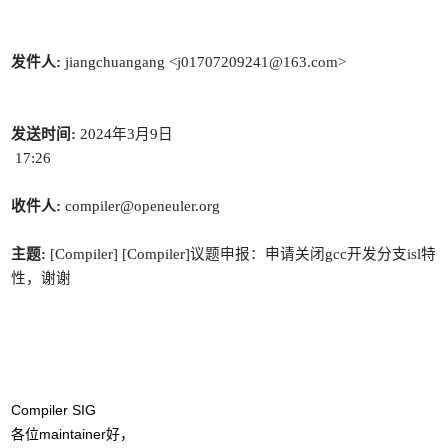
发件人
:
发送时间
:
 2024
年
3
月
9
日
 17:26
收件人
:
 compiler@openeuler.org
主题
:
 [Compiler] [Compiler]
议题申报：申请关闭
gcc
开发分支
isl
特
性，谢谢
maintainer
各位
好，