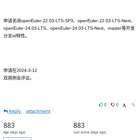
openEuler-22.03-LTS-SP3
openEuler-22.03-LTS-Next
申请关闭
、
、
openEuler-24.03-LTS
openEuler-24.03-LTS-Next
master
、
、
等开发
isl
分支
特性。
申请在
双周例会评议。
0
0
Reply
attachment
883
883
Age (days ago)
Last active (days ago)