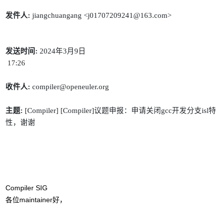
发件人
:
发送时间
:
 2024
年
3
月
9
日
 17:26
收件人
:
 compiler@openeuler.org
主题
:
 [Compiler] [Compiler]
议题申报：申请关闭
gcc
开发分支
isl
特
性，谢谢
maintainer
各位
好，