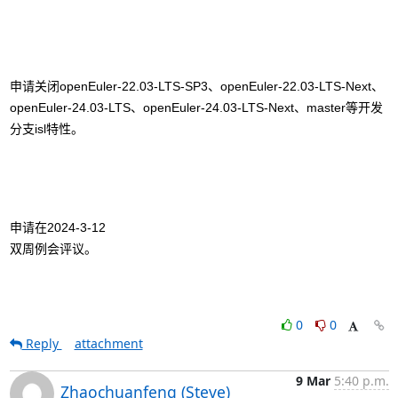
openEuler-22.03-LTS-SP3
openEuler-22.03-LTS-Next
申请关闭
、
、
openEuler-24.03-LTS
openEuler-24.03-LTS-Next
master
、
、
等开发
isl
分支
特性。
申请在
双周例会评议。
0
0
Reply
attachment
9 Mar
5:40 p.m.
Zhaochuanfeng (Steve)