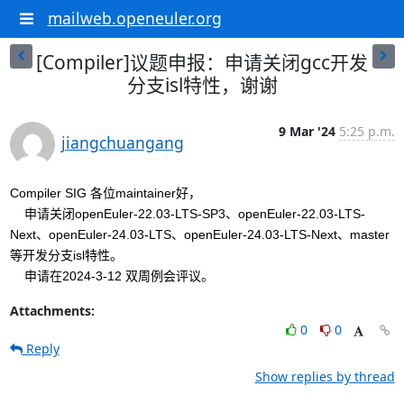
mailweb.openeuler.org
[Compiler]议题申报：申请关闭gcc开发
分支isl特性，谢谢
9 Mar '24
5:25 p.m.
jiangchuangang
Compiler SIG 各位maintainer好，
    申请关闭openEuler-22.03-LTS-SP3、openEuler-22.03-LTS-
Next、openEuler-24.03-LTS、openEuler-24.03-LTS-Next、master
等开发分支isl特性。
    申请在2024-3-12 双周例会评议。
Attachments:
0
0
Reply
Show replies by thread