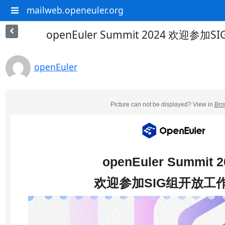
mailweb.openeuler.org
openEuler Summit 2024 欢迎参
openEuler
Picture can not be displayed? View in
Bro
openEuler Summit 2
欢迎参加SIG组开放工