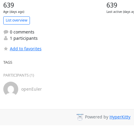
639
639
Age (days ago)
Last active (days a
List overview
0 comments
1 participants
Add to favorites
TAGS
PARTICIPANTS (1)
openEuler
Powered by
HyperKitty