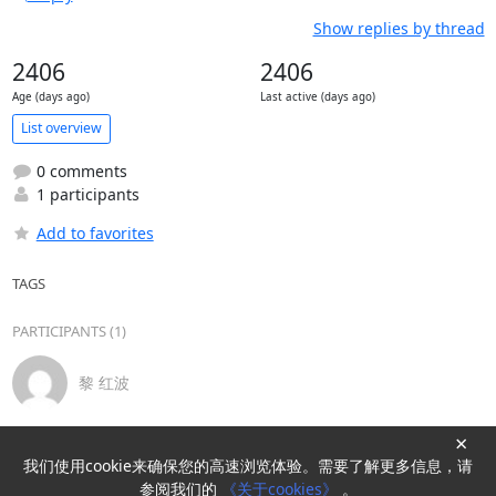
Show replies by thread
2406
2406
Age (days ago)
Last active (days ago)
List overview
0 comments
1 participants
Add to favorites
TAGS
PARTICIPANTS (1)
黎 红波
×
我们使用cookie来确保您的高速浏览体验。需要了解更多信息，请
Powered by
HyperKitty
参阅我们的
《关于cookies》
。