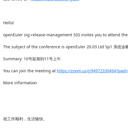
Hello!

openEuler sig-release-management SIG invites you to attend the 
The subject of the conference is openEuler 20.03 Ltd Sp1 系统
Summary: 10号延期到11号上午

You can join the meeting at 
https://zoom.us/j/94972330494?p
More information

祝工作顺利，生活愉快。
