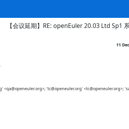
【会议延期】RE: openEuler 20.03 Ltd S
11 De


' <qa@openeuler.org>; 'tc@openeuler.org' <tc@openeuler.org>; 's