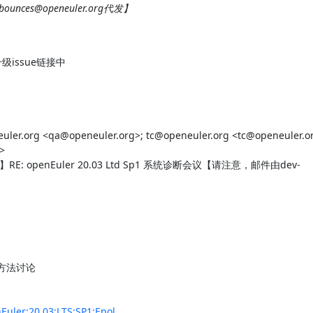
bounces@openeuler.org代发】
ssue链接中

ler.org <qa@openeuler.org>; tc@openeuler.org <tc@openeuler.or


议延期】RE: openEuler 20.03 Ltd Sp1 系统诊断会议【请注意，邮件由dev-
法讨论

Euler:20.03:LTS:SP1:Epol