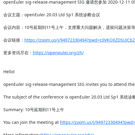
openEuler sig-release-management SIG 邀请您参加 2020-12-1
会议主题：openEuler 20.03 Ltd Sp1 系统诊断会议

会议内容：10号延期到11号上午，支撑重大问题解决，遗留问题决策等。
会议链接：
https://zoom.us/j/94972330494?pwd=c0VKOXZDSUlC
更多资讯尽在：
https://openeuler.org/zh/
Hello!

openEuler sig-release-management SIG invites you to attend the 
The subject of the conference is openEuler 20.03 Ltd Sp1 系统
Summary: 10号延期到11号上午

You can join the meeting at 
https://zoom.us/j/94972330494?p
More information<
https://openeuler.org/zh/>