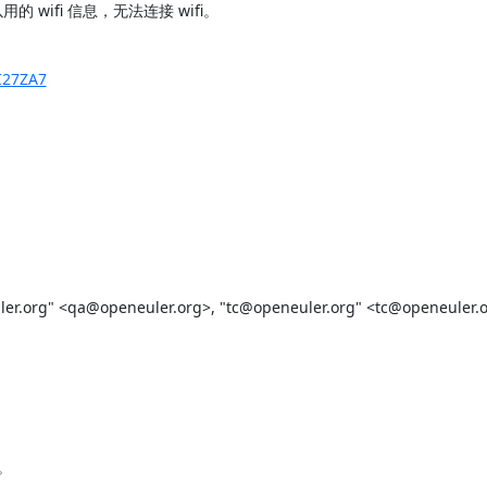
 wifi 信息，无法连接 wifi。

/I27ZA7
.org" <qa@openeuler.org>, "tc@openeuler.org" <tc@openeuler.or

