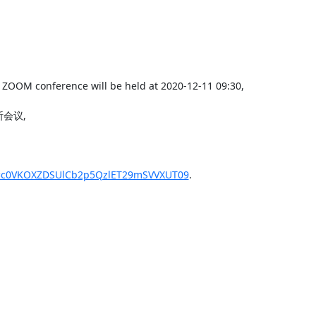
ZOOM conference will be held at 2020-12-11 09:30,

诊断会议,

wd=c0VKOXZDSUlCb2p5QzlET29mSVVXUT09
.
