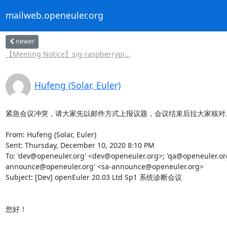
mailweb.openeuler.org
newer
【Meeting Notice】sig-raspberrypi...
Hufeng (Solar, Euler)
紧急会议冲突，请大家先以邮件方式上报议题，会议结束后拉大家核对。
From: Hufeng (Solar, Euler)

Sent: Thursday, December 10, 2020 8:10 PM

To: 'dev@openeuler.org' <dev@openeuler.org>; 'qa@openeuler.org
announce@openeuler.org' <sa-announce@openeuler.org>

Subject: [Dev] openEuler 20.03 Ltd Sp1 系统诊断会议

您好！
