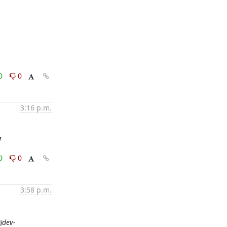
0
0
3:16 p.m.
】
0
0
3:58 p.m.
dev-