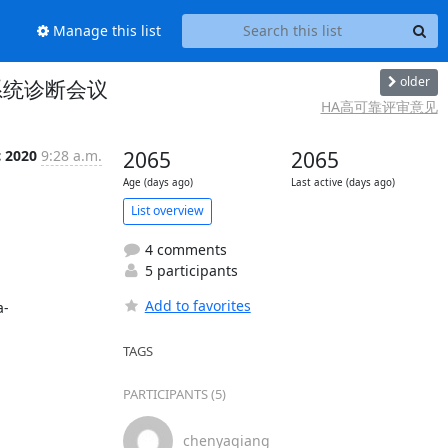
Manage this list
older
p1 系统诊断会议
HA高可靠评审意见
c 2020
9:28 a.m.
2065
2065
Age (days ago)
Last active (days ago)
List overview
4 comments
5 participants
Add to favorites
a-
TAGS
PARTICIPANTS (5)
chenyaqiang