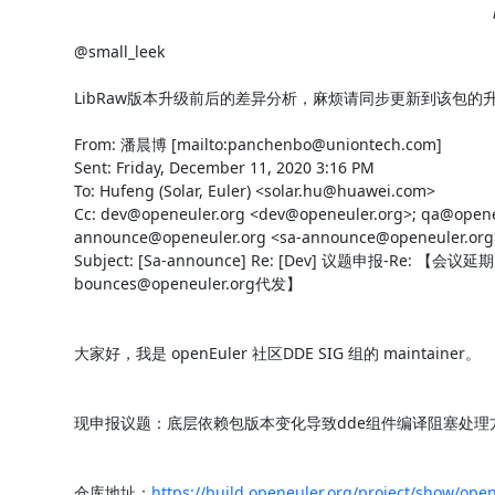
@small_leek

LibRaw版本升级前后的差异分析，麻烦请同步更新到该包的升级i
From: 潘晨博 [mailto:panchenbo@uniontech.com]

Sent: Friday, December 11, 2020 3:16 PM

To: Hufeng (Solar, Euler) <solar.hu@huawei.com>

Cc: dev@openeuler.org <dev@openeuler.org>; qa@openeu
announce@openeuler.org <sa-announce@openeuler.org>
Subject: [Sa-announce] Re: [Dev] 议题申报-Re: 【会
bounces@openeuler.org代发】

大家好，我是 openEuler 社区DDE SIG 组的 maintainer。

现申报议题：底层依赖包版本变化导致dde组件编译阻塞处理方
仓库地址：
https://build.openeuler.org/project/show/open