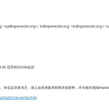
' <qa@openeuler.org>; 'tc@openeuler.org' <tc@openeuler.org>; 's
1 09:30 召开的ZOOM会议

本会议决策为主，请上会前准备求助和决策材料，并与相关领域maitain
b2p5QzlET29mSVVXUT09