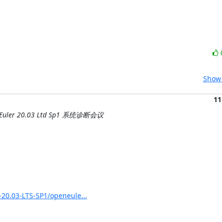
Show 
11
Euler 20.03 Ltd Sp1 系统诊断会议
-20.03-LTS-SP1/openeule...