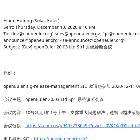
From: Hufeng (Solar, Euler)

Sent: Thursday, December 10, 2020 8:10 PM

To: 'dev@openeuler.org' <dev@openeuler.org>; 'qa@openeuler.org
announce@openeuler.org' <sa-announce@openeuler.org>

Subject: [Dev] openEuler 20.03 Ltd Sp1 系统诊断会议

您好！

openEuler sig-release-management SIG 邀请您参加 2020-12-1
会议主题：openEuler 20.03 Ltd Sp1 系统诊断会议

会议内容：10号延期到11号上午，支撑重大问题解决，遗留问题决策等。
会议链接：
https://zoom.us/j/94972330494?pwd=c0VKOXZDSUlC
更多资讯尽在：
https://openeuler.org/zh/