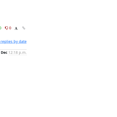
0
0
replies by date
 Dec
12:18 p.m.