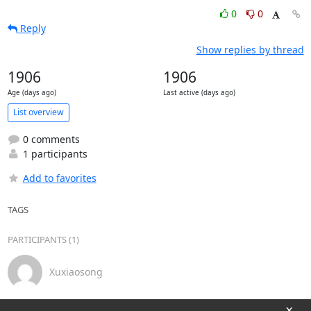
0
0
Reply
Show replies by thread
1906
1906
Age (days ago)
Last active (days ago)
List overview
0 comments
1 participants
Add to favorites
TAGS
PARTICIPANTS (1)
Xuxiaosong
×