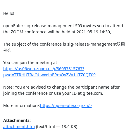
Hello!

openEuler sig-release-management SIG invites you to attend 
the ZOOM conference will be held at 2021-05-19 14:30,

The subject of the conference is sig-release-management双周
例会,

You can join the meeting at 
https://us06web.zoom.us/j/86057315767?
pwd=TTRHUTRaOUwxelhERmQvZVV1UTZ0QT09
.

Note: You are advised to change the participant name after 
joining the conference or use your ID at gitee.com.

More information<
https://openeuler.org/zh/>
Attachments:
attachment.htm
(text/html — 13.4 KB)