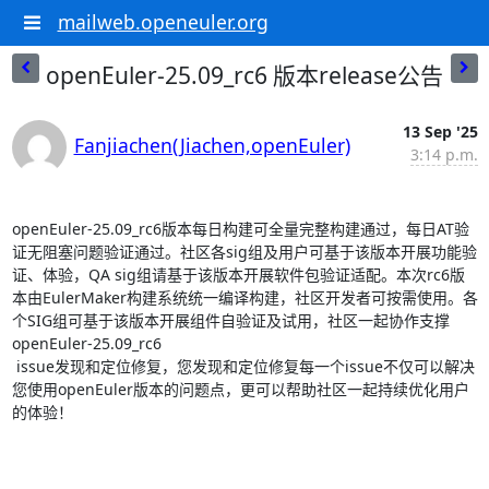
mailweb.openeuler.org
openEuler-25.09_rc6 版本release公告
13 Sep '25
Fanjiachen(Jiachen,openEuler)
3:14 p.m.
openEuler-25.09_rc6
版本每日构建可全量完整构建通过，每日
AT
验
证无阻塞问题验证通过。社区各
sig
组及用户可基于该版本开展功能验
证、体验，
QA sig
组请基于该版本开展软件包验证适配。本次
rc6
版
本由
EulerMaker
构建系统统一编译构建，社区开发者可按需使用。各
个
SIG
组可基于该版本开展组件自验证及试用，社区一起协作支撑
openEuler-25.09_rc6

 issue
发现和定位修复，您发现和定位修复每一个
issue
不仅可以解决
您使用
openEuler
版本的问题点，更可以帮助社区一起持续优化用户
的体验！