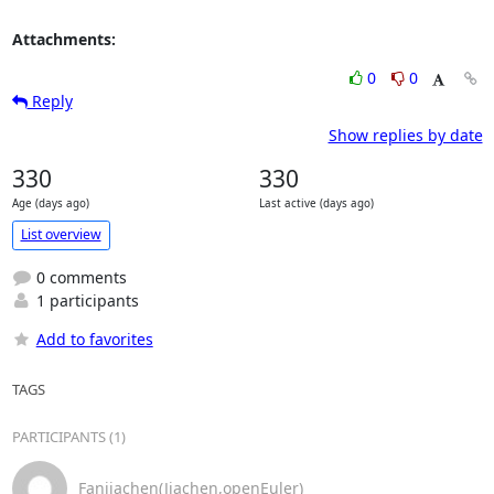
Attachments:
0
0
Reply
Show replies by date
330
330
Age (days ago)
Last active (days ago)
List overview
0 comments
1 participants
Add to favorites
TAGS
PARTICIPANTS (1)
Fanjiachen(Jiachen,openEuler)