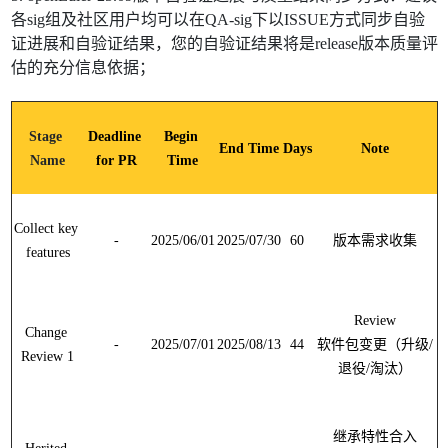
各
sig
组及社区用户均可以在
QA-sig
下以
ISSUE
方式同步自验
证进展和自验证结果，您的自验证结果将是
release
版本质量评
估的充分信息依据；
Stage 
Deadline 
Begin 
End Time
Days
Note
Name
for PR
Time
Collect key 
-
2025/06/01
2025/07/30
60
版本需求收集
features
Change 
-
2025/07/01
2025/08/13
44
软件包变更（升级
/
Review 1
退役
/
淘汰）
继承特性合入