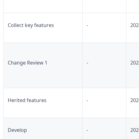
Collect key features
-
202
Change Review 1
-
202
Herited features
-
202
Develop
-
202