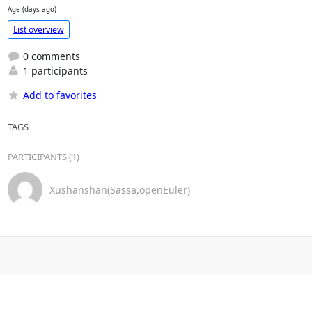
Age (days ago)
List overview
0 comments
1 participants
Add to favorites
TAGS
PARTICIPANTS (1)
Xushanshan(Sassa,openEuler)