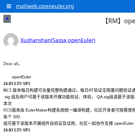
mailweb.openeuler.org
【RM】open
Xushanshan(Sassa,openEuler)
Dear all
，
版本每日构建可全量完整构建通过，每日
验证无阻塞问题验证
AT
RC5
组及用户可基于该版本开展功能验证、体验，
组请基于该版
 sig 
 QA sig
本次
版本由
构建系统统一编译构建，社区开发者可按需使
RC5
 EulerMaker
各个
组可基于该版本开展组件自验证及试用，社区一起协作支撑