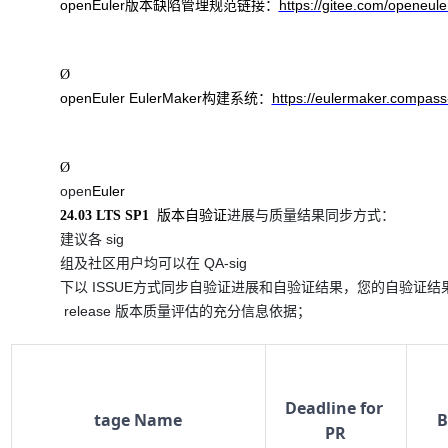
openEuler
https://gitee.com/ope
版本缺陷管理规范链接：
Ø
openEuler EulerMaker
https://eulermaker.compass
构建系统：
Ø
open
24.03 LTS SP1
版本自验证
进展与质量结果同步方式：
建议各
组及社区用户均可以在
 ISSUE
下以
方式同步自验证进展和自验证结果，您的自验证结
 release 
版本质量评估的充分信息依据；
Deadline for 
tage Name
B
PR