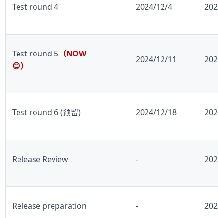
Test round 4
2024/12/4
202
Test round 5
（
2024/12/11
202
😊
）
Test round 6 (
)
2024/12/18
202
预留
Release Review
-
202
Release preparation
-
202