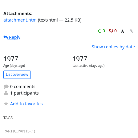
Attachments:
attachment.htm
(text/html — 22.5 KB)
0
0
Reply
Show replies by date
1977
1977
Age (days ago)
Last active (days ago)
List overview
0 comments
1 participants
Add to favorites
TAGS
PARTICIPANTS (1)