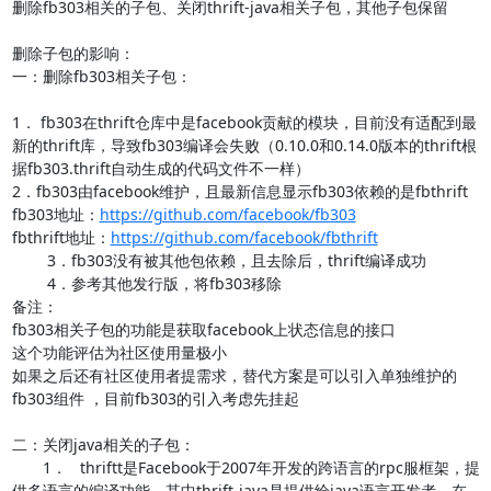
删除fb303相关的子包、关闭thrift-java相关子包，其他子包保留

删除子包的影响：

一：删除fb303相关子包：

1． fb303在thrift仓库中是facebook贡献的模块，目前没有适配到最
新的thrift库，导致fb303编译会失败（0.10.0和0.14.0版本的thrift根
据fb303.thrift自动生成的代码文件不一样）

2．fb303由facebook维护，且最新信息显示fb303依赖的是fbthrift

fb303地址：
https://github.com/facebook/fb303
fbthrift地址：
https://github.com/facebook/fbthrift
        3．fb303没有被其他包依赖，且去除后，thrift编译成功

        4．参考其他发行版，将fb303移除

备注：

fb303相关子包的功能是获取facebook上状态信息的接口

这个功能评估为社区使用量极小

如果之后还有社区使用者提需求，替代方案是可以引入单独维护的
fb303组件 ，目前fb303的引入考虑先挂起

二：关闭java相关的子包：

       1．   thriftt是Facebook于2007年开发的跨语言的rpc服框架，提
供多语言的编译功能，其中thrift-java是提供给java语言开发者，在