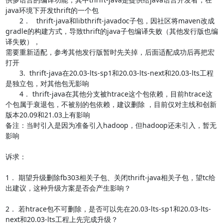
java环境下开发thrift的一个包

       2．   thrift-java和libthrift-javadoc子包，因社区将maven改成
gradle的构建方式，导致thrift的java子包编译失败（其他发行版也编
译失败），

需要重新适配，参考其他发行版暂时先关掉，后面适配成功后再把宏
打开

       3.  thrift-java在20.03-lts-sp1和20.03-lts-next和20.03-lts工程
是独立包，对其他包无影响

       4． thrift-java在其他分支被htrace这个包依赖，目前htrace这
个包属于衰退包，不被别的包依赖，建议删除 ，目前仅对主线和创新
版本20.09和21.03上有影响

备注：当时引入是因为准备引入hadoop，但hadoop还未引入，暂无
影响

诉求：

1． 期望升级删除fb303相关子包、关闭thrift-java相关子包，望tc给
出建议，这种升级方案是否会产生影响？

2． 若htrace包不可删除，是否可以先在20.03-lts-sp1和20.03-lts-
next和20.03-lts工程上先完成升级？