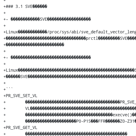
+### 3.1 SVE������

+

+- ������������SVE������������������

+ 

+Linux������������/proc/sys/abi/sve_default_vector_leng
+���������������������������������prctl���������SVE����
+������������������������

+

+- ���������������������������������

+

+Linux������������������������������������������������S
+������SVE���������������������������������������������
+

+```

+PR_SVE_SET_VL

+        ���������������������������������������PR_SVE_
+        VL��������������������������������������������
+        ������������������������������������execve()��
+        ���������������������P0-P15���FFR������Z0-Z31�
+PR_SVE_GET_VL

+        ������������������������������������������
