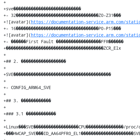
+

+sve���������������������������

+- 32���������������������������������Z0-Z31���

+![avatar](
https://documentation-service.arm.com/stati
+- 16���������������������������������P0-P15���

+![avatar](
https://documentation-service.arm.com/stati
+- ������First Fault ������������������FFR������

+���������������������������������������ZCR_Elx

+

+## 2. ������������������

+

+SVE���������������������������������������

+

+- CONFIG_ARM64_SVE

+

+## 3. ������������

+

+### 3.1 ������������

+

+Linux���SVE������������������CPU���������������/proc/c
+���HWCAP_SVE���ID_AA64PFR0_EL1���������������������SVE
+
