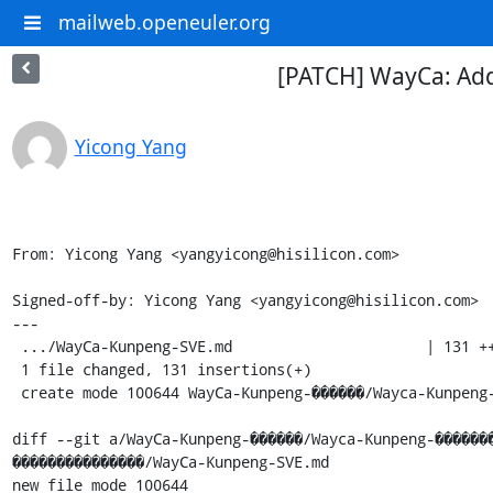
mailweb.openeuler.org
[PATCH] WayCa: Add 
Yicong Yang
From: Yicong Yang <yangyicong@hisilicon.com>

Signed-off-by: Yicong Yang <yangyicong@hisilicon.com>

---

 .../WayCa-Kunpeng-SVE.md                      | 131 ++++++++++++++++++

 1 file changed, 131 insertions(+)

 create mode 100644 WayCa-Kunpeng-������/Wayca-Kunpeng-���������������/WayCa-Kunpeng-SVE.md

diff --git a/WayCa-Kunpeng-������/Wayca-Kunpeng-������
���������������/WayCa-Kunpeng-SVE.md

new file mode 100644
