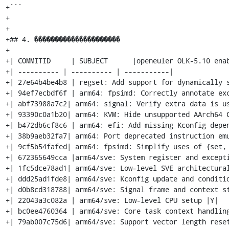
+```

+

+

+## 4. ���������������������

+

+| COMMITID     | SUBJECT      |openeuler OLK-5.10 enab
+| ---------- | ---------- | -----------|

+| 27e64b4be4b8 | regset: Add support for dynamically s
+| 94ef7ecbdf6f | arm64: fpsimd: Correctly annotate exc
+| abf73988a7c2| arm64: signal: Verify extra data is us
+| 93390c0a1b20| arm64: KVM: Hide unsupported AArch64 C
+| b472db6cf8c6 | arm64: efi: Add missing Kconfig depen
+| 38b9aeb32fa7| arm64: Port deprecated instruction emu
+| 9cf5b54fafed| arm64: fpsimd: Simplify uses of {set, 
+| 672365649cca |arm64/sve: System register and excepti
+| 1fc5dce78ad1| arm64/sve: Low-level SVE architectural
+| ddd25ad1fde8| arm64/sve: Kconfig update and conditio
+| d0b8cd318788| arm64/sve: Signal frame and context st
+| 22043a3c082a | arm64/sve: Low-level CPU setup |Y|

+| bc0ee4760364 | arm64/sve: Core task context handling
+| 79ab007c75d6| arm64/sve: Support vector length reset