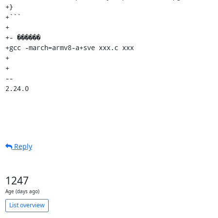
+}

+```

+

+- ������

+gcc -march=armv8-a+sve xxx.c xxx

+

+

-- 

2.24.0
Reply
1247
Age (days ago)
List overview