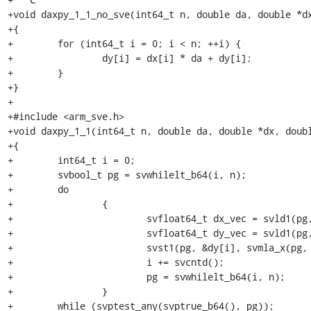
+void daxpy_1_1_no_sve(int64_t n, double da, double *dx
+{

+        for (int64_t i = 0; i < n; ++i) {

+                dy[i] = dx[i] * da + dy[i];

+        }

+}

+

+#include <arm_sve.h>

+void daxpy_1_1(int64_t n, double da, double *dx, doubl
+{

+        int64_t i = 0;

+        svbool_t pg = svwhilelt_b64(i, n);

+        do

+                {

+                        svfloat64_t dx_vec = svld1(pg,
+                        svfloat64_t dy_vec = svld1(pg,
+                        svst1(pg, &dy[i], svmla_x(pg, 
+                        i += svcntd();

+                        pg = svwhilelt_b64(i, n);

+                }

+        while (svptest_any(svptrue_b64(), pg));
