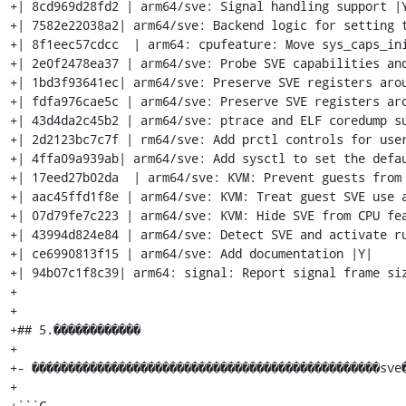
+| 8cd969d28fd2 | arm64/sve: Signal handling support |Y
+| 7582e22038a2| arm64/sve: Backend logic for setting t
+| 8f1eec57cdcc  | arm64: cpufeature: Move sys_caps_ini
+| 2e0f2478ea37 | arm64/sve: Probe SVE capabilities and
+| 1bd3f93641ec| arm64/sve: Preserve SVE registers arou
+| fdfa976cae5c | arm64/sve: Preserve SVE registers aro
+| 43d4da2c45b2 | arm64/sve: ptrace and ELF coredump su
+| 2d2123bc7c7f | rm64/sve: Add prctl controls for user
+| 4ffa09a939ab| arm64/sve: Add sysctl to set the defau
+| 17eed27b02da  | arm64/sve: KVM: Prevent guests from 
+| aac45ffd1f8e | arm64/sve: KVM: Treat guest SVE use a
+| 07d79fe7c223 | arm64/sve: KVM: Hide SVE from CPU fea
+| 43994d824e84 | arm64/sve: Detect SVE and activate ru
+| ce6990813f15 | arm64/sve: Add documentation |Y|

+| 94b07c1f8c39| arm64: signal: Report signal frame siz
+

+

+## 5.������������

+

+- ������������������������������������������������sve�
+

+```C
