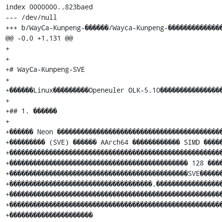
index 0000000..823baed

--- /dev/null

+++ b/WayCa-Kunpeng-������/Wayca-Kunpeng-��������������
@@ -0,0 +1,131 @@

+

+

+# WayCa-Kunpeng-SVE

+

+������Linux���������Openeuler OLK-5.10����������������
+

+## 1. ������

+

+������ Neon ������������������������������������������
+��������� (SVE) ������ AArch64 ������������ SIMD �����
+������������������������������������������������������
+��������������������������������������������� 128 ����
+���������������������������������������������SVE������
+������������������������������������,�����������������
+������������������������������������������������������
+������������������������������������������������������
+���������������������
