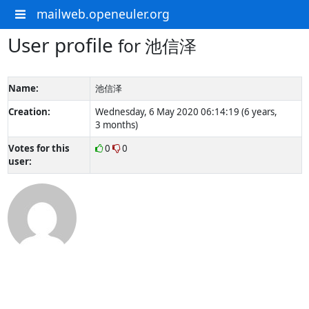
mailweb.openeuler.org
User profile
for 池信泽
Name:
池信泽
Creation:
Wednesday, 6 May 2020 06:14:19 (6 years,
3 months)
Votes for this
0
0
user: