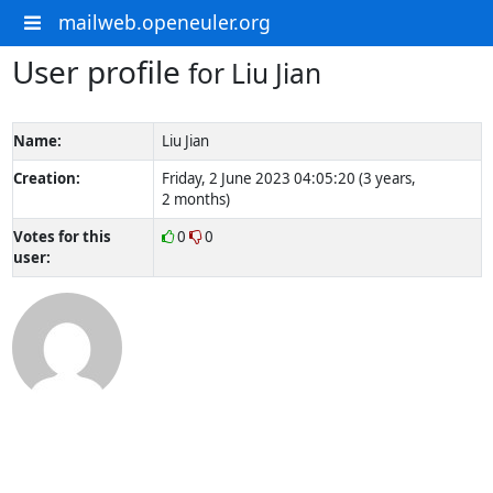
mailweb.openeuler.org
User profile
for Liu Jian
Name:
Liu Jian
Creation:
Friday, 2 June 2023 04:05:20 (3 years,
2 months)
Votes for this
0
0
user: