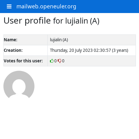
mailweb.openeuler.org
User profile
for lujialin (A)
Name:
lujialin (A)
Creation:
Thursday, 20 July 2023 02:30:57 (3 years)
Votes for this user:
0
0