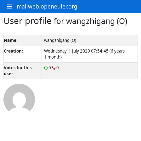
mailweb.openeuler.org
User profile
for wangzhigang (O)
Name:
wangzhigang (O)
Creation:
Wednesday, 1 July 2020 07:54:45 (6 years,
1 month)
Votes for this
0
0
user: