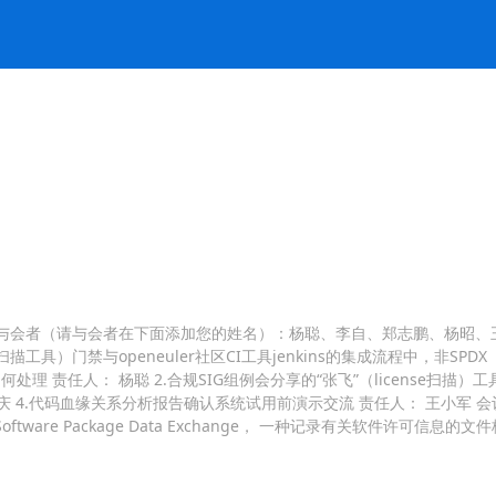
-11:00 与会者（请与会者在下面添加您的姓名）：杨聪、李自、郑志鹏、杨昭、王悦良 
）门禁与openeuler社区CI工具jenkins的集成流程中，非SPDX（Softw
理 责任人： 杨聪 2.合规SIG组例会分享的“张飞”（license扫描）工具使用
 4.代码血缘关系分析报告确认系统试用前演示交流 责任人： 王小军 会议纪要：
oftware Package Data Exchange， 一种记录有关软件许可信息的