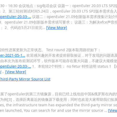
16:30 会议地点：sig电话会议 议题一：openEuler 20.03 LTS 
试； 2、第三轮转测试时间5.24日，openEuler 20.03 LTS SP2版
openEuler-20.03-…
议题二：openEuler 21.09创新版本需求搜集计划介绍：胡
、openEuler 21.09创新版本需求填写要求； 议题三：为解决xfce声音控
fix； 2、代码在5月21日前完
…
[View More]
特性进展更新为正常状态。 Test round 2版本取用路径如下：
ler-2021-05-1…
欢迎感兴趣的开发者提前获取验证，对于发现的问题请及时
round-2）。 由本次为发布前测试环节，软件版本可能存在重大问题，不建议大规模使
openEuler-20.03-…
1、本轮转2个特性； no fetur 特性说明 status 1 【ope
/
…
[View More]
arty Mirror Source List
施团队拓展了openEuler的第三方镜像源，目前已经上线包括中国&俄罗斯在内
-SP1为例[3]，选择距离最近的镜像源下载使用；同时也欢迎大家帮助我们拓展更
es, the infrastructure team has expanded the third-party mirror so
een launched, You can search for and use the mirror source
…
[Vie