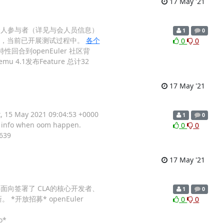
17 May '21
员及个人参与者（详见与会人员信息）
1
0
均已经合入完成，当前已开展测试过程中。
各个
0
0
特性回合到openEuler 社区背
u 4.1发布Feature 总计32
17 May '21
, 15 May 2021 09:04:53 +0000
1
0
e info when oom happen.
0
0
 639
17 May '21
起，主要面向签署了 CLA的核心开发者、
1
0
放招募* openEuler
0
0
o*