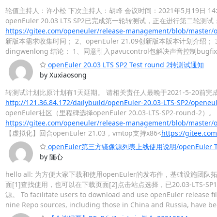
轮值主持人：许小松 下次主持人：胡峰 会议时间：2021年5月19日 14:30－
openEuler 20.03 LTS SP2已完成第一轮转测试，正在进行第二轮测
https://gitee.com/openeuler/release-management/blob/master/
新版本需求收集时间； 2、openEuler 21.09创新版本版本计划介绍； 3
dingwenlong 结论： 1、同意引入pavucontrol包解决声音控制bug
openEuler 20.03 LTS SP2 Test round 2转测试通知
by Xuxiaosong
转测试计划比原计划有1天延期。 请相关责任人最晚于2021-5-20前完成
http://121.36.84.172/dailybuild/openEuler-20.03-LTS-SP2/openeu
openEuler社区（里程碑选择openEuler 20.03-LTS-SP2-
https://gitee.com/openeuler/release-management/blob/master/
【虚拟化】回合openEuler 21.03，vmtop支持x86<
https://gitee.com
openEuler第三方镜像源列表上线使用说明/openEuler Third-P
by 随心
hello all: 为方便大家下载和使用openEuler的发布件，基础设
面[1]查找使用，也可以在下载页面[2]点击站点选择，已20.03-LTS
源。 To facilitate users to download and use openEuler release fil
nine Repo sources, including those in China and Russia, have b