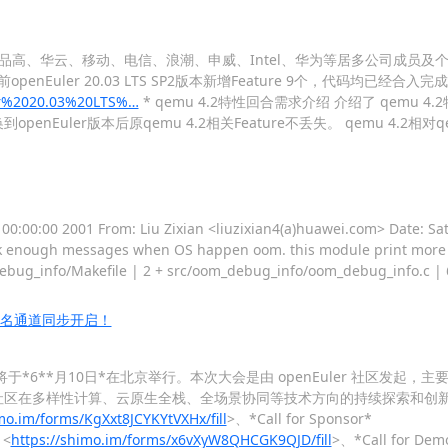
麟、统信、品高、华云、移动、电信、浪潮、申威、Intel、华为等居多公司成
进展介绍 当前openEuler 20.03 LTS SP2版本新增Feature 9个，代码
er%2020.03%20LTS%…
* qemu 4.2特性回合需求介绍 介绍了 qemu 4.2
nEuler版本后原qemu 4.2相关Feature不丢失。 qemu 4.2相对qem
0:00 2001 From: Liu Zixian <liuzixian4(a)huawei.com> Date: Sat
intk enough messages when OS happen oom. this module print mor
_debug_info/Makefile | 2 + src/oom_debug_info/oom_debug_info.c |
环节，报名通道同步开启！
ay 2021 将于*6**月10日*在北京举行。本次大会是由 openEuler 社区发
社区在多样性计算、云原生全栈、全场景协同等技术方向的持续探索和创新。 *开
mo.im/forms/KgXxt8JCYKYtVXHx/fill
>、*Call for Sponsor*
 <
https://shimo.im/forms/x6vXyW8QHCGK9QJD/fill
>、*Call for Dem