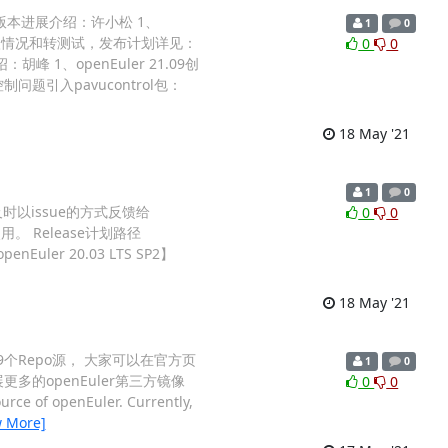
SP2版本进展介绍：许小松 1、
1
0
本需求合入情况和转测试，发布计划详见：
0
0
峰 1、openEuler 21.09创
制问题引入pavucontrol包：
18 May '21
1
0
以issue的方式反馈给
0
0
用。 Release计划路径
nEuler 20.03 LTS SP2】
18 May '21
的9个Repo源， 大家可以在官方页
1
0
多的openEuler第三方镜像
0
0
urce of openEuler. Currently,
w More]