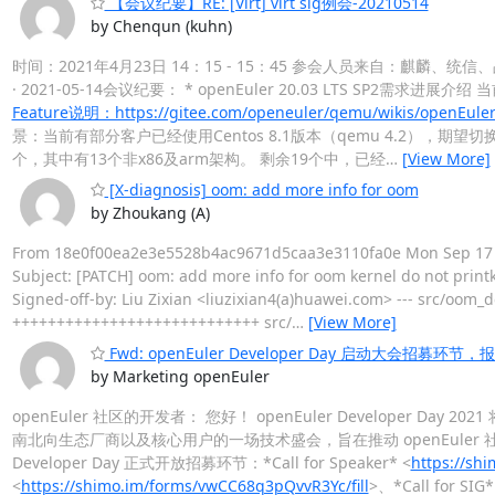
【会议纪要】RE: [Virt] virt sig例会-20210514
by Chenqun (kuhn)
时间：2021年4月23日 14：15 - 15：45 参会人员来自：麒
· 2021-05-14会议纪要： * openEuler 20.03 LTS SP2需求
Feature说明：https://gitee.com/openeuler/qemu/wikis/openEul
景：当前有部分客户已经使用Centos 8.1版本（qemu 4.2），期望切换到ope
个，其中有13个非x86及arm架构。 剩余19个中，已经
…
[View More]
[X-diagnosis] oom: add more info for oom
by Zhoukang (A)
From 18e0f00ea2e3e5528b4ac9671d5caa3e3110fa0e Mon Sep 17 00:0
Subject: [PATCH] oom: add more info for oom kernel do not pr
Signed-off-by: Liu Zixian <liuzixian4(a)huawei.com> --- src/oom
++++++++++++++++++++++++++++ src/
…
[View More]
Fwd: openEuler Developer Day 启动大会招募
by Marketing openEuler
openEuler 社区的开发者： 您好！ openEuler Developer D
南北向生态厂商以及核心用户的一场技术盛会，旨在推动 openEuler 
Developer Day 正式开放招募环节：*Call for Speaker* <
https://shi
<
https://shimo.im/forms/vwCC68q3pQvvR3Yc/fill
>、*Call for SIG*