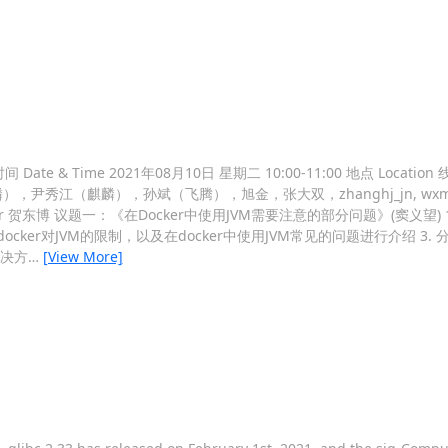
间 Date & Time 2021年08月10日 星期二 10:00-11:00 地点 Locatio
麒麟），孙斌（飞腾），旭金，张大双，zhanghj_jn, wxm, wei, tor
e Taker 贺东博 议题一：《在Docker中使用JVM需要注意的部分问题》(窦义望)
cker对JVM的限制，以及在docker中使用JVM常见的问题进行介绍 3. 分
解决方
…
[View More]