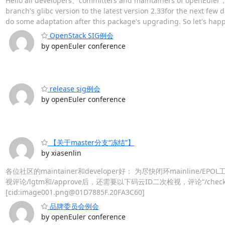
Hello all developers、committers and maintainers of openEuler， 
branch's glibc version to the latest version 2.33for the next few
do some adaptation after this package's upgrading. So let's happil
OpenStack SIG例会
by openEuler conference
release sig例会
by openEuler conference
【关于master分支“冻结”】
by xiasenlin
各位社区的maintainer和developer好： 为尽快闭环mainline/
视评论/lgtm和/approve后，还需要以下码云ID二次检视，评论“/ch
[cid:image001.png@01D7885F.20FA3C60]
品牌委员会例会
by openEuler conference