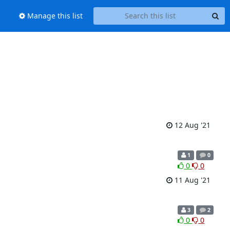
Manage this list
12 Aug '21
1
0
0
0
11 Aug '21
3
2
0
0