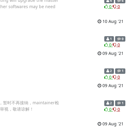
ting will upgrade the master
4
6
 other softwares may be need
0
0
10 Aug '21
1
0
0
0
09 Aug '21
2
1
0
0
09 Aug '21
，暂时不再接纳，maintainer检
2
1
一同审视，敬请谅解！
0
0
09 Aug '21