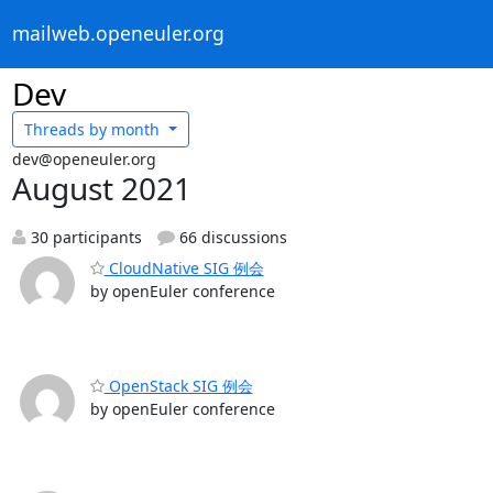
mailweb.openeuler.org
Dev
Threads by
month
dev@openeuler.org
August 2021
30 participants
66 discussions
CloudNative SIG 例会
by openEuler conference
OpenStack SIG 例会
by openEuler conference