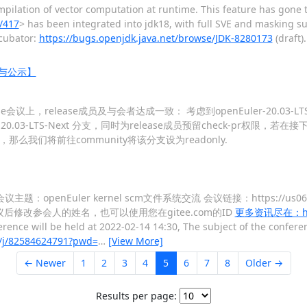
ompilation of vector computation at runtime. This feature has gone
s/417
> has been integrated into jdk18, with full SVE and masking 
cubator:
https://bugs.openjdk.java.net/browse/JDK-8280173
(draft)
征询与公示】
ease会议上，release成员及与会者达成一致： 考虑到openEuler-20.03-
3-LTS-Next 分支，同时为release成员预留check-pr权限，若在接
们将前往community将该分支设为readonly.
议主题：openEuler kernel scm文件系统交流 会议链接：https://us06web
议接入会议后修改参会人的姓名，也可以使用您在gitee.com的ID
更多资讯尽在：https
erence will be held at 2022-02-14 14:30, The subject of the confer
s/j/82584624791?pwd=
…
[View More]
← Newer
1
2
3
4
5
6
7
8
Older →
Results per page: