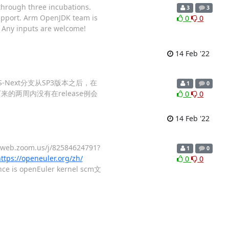
 through three incubations.
3
3
support. Arm OpenJDK team is
0
0
. Any inputs are welcome!
14 Feb '22
LTS-Next分支从SP3版本之后，在
1
0
下来的两周内没有在release例会
0
0
14 Feb '22
.zoom.us/j/82584624791?
1
0
://openeuler.org/zh/
0
0
ence is openEuler kernel scm文