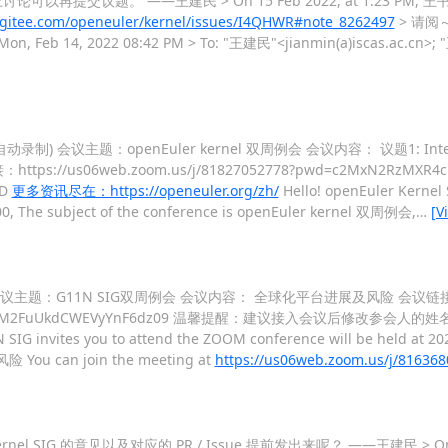
以再提交议题。 ——王建民 > On 15 Feb 2022, at 1:23 PM, 王
//gitee.com/openeuler/kernel/issues/I4QHWR#note_8262497
> 请阅～ > 
ate: Mon, Feb 14, 2022 08:42 PM > To: "王建民"<jianmin(a)iscas.ac.cn>;
议(自动录制) 会议主题：openEuler kernel 双周例会 会议内容： 议题1: In
tps://us06web.zoom.us/j/81827052778?pwd=c2MxN2RzMXR4c
D
更多资讯尽在：https://openeuler.org/zh/
Hello! openEuler Kernel S
00, The subject of the conference is openEuler kernel 双周例会,
…
[V
OM会议 会议主题：G11N SIG双周例会 会议内容： 全球化平台进展及风险 会议链
DWEZWWWk5M2FuUkdCWEVyYnF6dz09 温馨提醒：建议接入会议后修改参会人
SIG invites you to attend the ZOOM conference will be held at 202
ou can join the meeting at
https://us06web.zoom.us/j/81636
IG 的意见以及对应的 PR / Issue 提前发出来呢？ ——王建民 > On 14 Feb