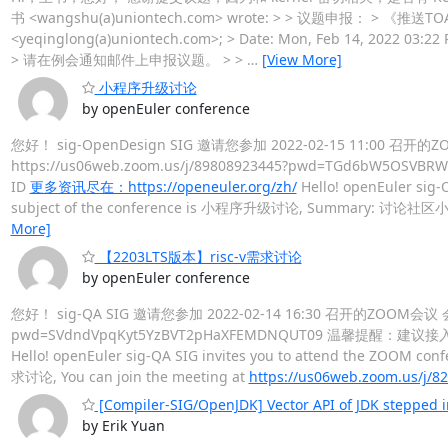
书 <wangshu(a)uniontech.com> wrote: > > 议题申报： > 《推送TOA模块到内
<yeqinglong(a)uniontech.com>; > Date: Mon, Feb 14, 2022 03
> 请在例会通知邮件上申报议题。 > >
…
[View More]
小程序升级讨论
by openEuler conference
您好！ sig-OpenDesign SIG 邀请您参加 2022-02-15 1
https://us06web.zoom.us/j/89808923445?pwd=TGd6
ID
更多资讯尽在：https://openeuler.org/zh/
Hello! openEuler sig-
subject of the conference is 小程序升级讨论, Summary: 讨论社区小
More]
【2203LTS版本】risc-v需求讨论
by openEuler conference
您好！ sig-QA SIG 邀请您参加 2022-02-14 16:30 召开的ZOOM会议 
pwd=SVdndVpqKyt5YzBVT2pHaXFEMDNQUT09 温馨提醒
Hello! openEuler sig-QA SIG invites you to attend the ZOOM con
求讨论, You can join the meeting at
https://us06web.zoom.us/j/
[Compiler-SIG/OpenJDK] Vector API of JDK stepped in
by Erik Yuan