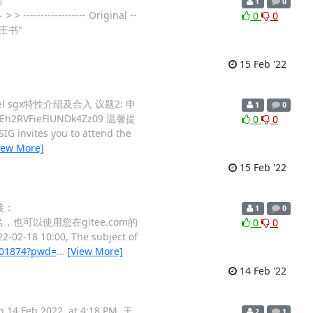
书
1
0
> ------------------ Original --
0
0
 "王书"
15 Feb '22
tel sgx特性介绍及合入 议题2: 申
1
0
Eh2RVFieFlUNDk4Zz09 温馨提
0
0
IG invites you to attend the
iew More]
15 Feb '22
接：
1
0
的姓名，也可以使用您在gitee.com的
0
0
2-02-18 10:00, The subject of
801874?pwd=
…
[View More]
14 Feb '22
 2022, at 4:18 PM, 王
2
1