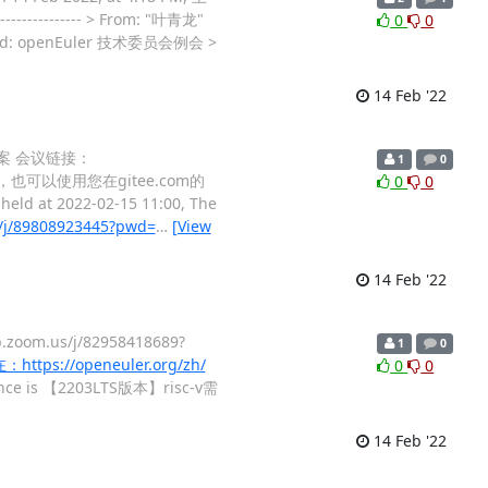
----------- > From: "叶青龙"
0
0
v] Fwd: openEuler 技术委员会例会 >
14 Feb '22
方案 会议链接：
1
0
姓名，也可以使用您在gitee.com的
0
0
held at 2022-02-15 11:00, The
s/j/89808923445?pwd=
…
[View
14 Feb '22
m.us/j/82958418689?
1
0
tps://openeuler.org/zh/
0
0
ference is 【2203LTS版本】risc-v需
14 Feb '22