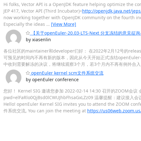
Hi folks, Vector API is a OpenJDK feature helping optimize the c
JEP 417, Vector API (Third Incubator)<
http://openjdk.java.net/jep
now working together with OpenJDK community on the fourth in
Especially the ideas
…
[View More]
【关于openEuler-20.03-LTS-Next 分支冻结的意见
by xiasenlin
各位社区的maintainer和developer们好： 在2022年2月12号的rel
可预见的时间内不再有新的版本，因此从今天开始正式冻结openEuler-20.0
中收到需要解冻的决议，将继续观察3个月，若3个月内不再有例外合入，那么我
openEuler kernel scm文件系统交流
by openEuler conference
您好！ Kernel SIG 邀请您参加 2022-02-14 14:30 召开的ZOOM会议 会
pwd=elFaRlo0QjBsd0lCWUJhbFhsaGxLZz09 温馨提醒：建
Hello! openEuler Kernel SIG invites you to attend the ZOOM conf
件系统交流, You can join the meeting at
https://us06web.zoom.u