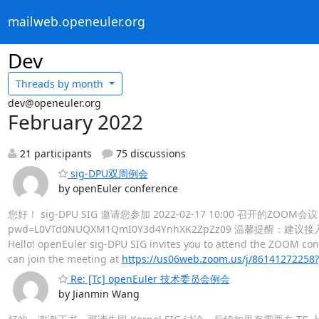
mailweb.openeuler.org
Dev
Threads by
month
dev@openeuler.org
February 2022
21 participants
75 discussions
sig-DPU双周例会
by openEuler conference
您好！ sig-DPU SIG 邀请您参加 2022-02-17 10:00 召开的ZOOM会议 
pwd=L0VTd0NUQXM1QmI0Y3d4YnhXK2ZpZz09 温馨提醒
Hello! openEuler sig-DPU SIG invites you to attend the ZOOM co
can join the meeting at
https://us06web.zoom.us/j/86141272
Re: [Tc] openEuler 技术委员会例会
by Jianmin Wang