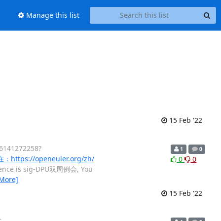
Manage this list
15 Feb '22
141272258?
1
0
tps://openeuler.org/zh/
0
0
ference is sig-DPU双周例会, You
 More]
15 Feb '22