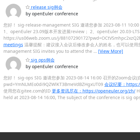
release sig例会
by openEuler conference
您好！ sig-release-management SIG 邀请您参加 2023-08
1、openEuler 23.09版本开发进展review； 2、openEuler 2
https://us06web.zoom.us/j/88107290172?pwd=OCtVSmhpc2xzQ
meetings
温馨提醒：建议接入会议后修改参会人的姓名，也可以使用您在gi
management SIG invites you to attend the
…
[View More]
sig ops例会
by openEuler conference
您好！ sig-ops SIG 邀请您参加 2023-08-14 16:00 召开的Zoom会议(
pwd=YmNLMEo0di9QZWlKT3BmeVdBZHgxUT09
会议纪要：https://e
使用您在gitee.com的ID
更多资讯尽在：https://openeuler.org/zh/
He
held at 2023-08-14 16:00, The subject of the conference is sig 