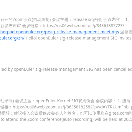
4 10:00 召开的Zoom会议(自动录制) 会议主题：release sig例会 会议内容：
 会议链接：https://us06web.zoom.us/j/84861387723?
erpad.openeuler.org/p/sig-release-management-meetings
温馨提
er.org/zh/
Hello! openEuler sig-release-management SIG invites
duled by openEuler sig-release-management SIG has been cancelled
议(自动录制) 会议主题：openEuler Kernel SIG双周例会 会议内容： 1. 进
s06web.zoom.us/j/86358182582?pwd=YTRkUmFhb1pSY
提醒：建议接入会议后修改参会人的姓名，也可以使用您在gitee.com的
 to attend the Zoom conference(auto recording) will be held at 202