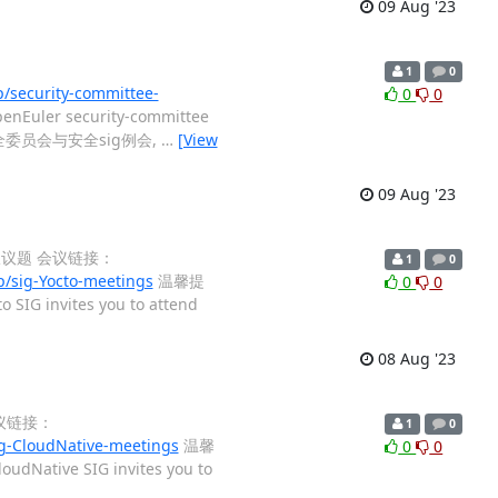
09 Aug '23
1
0
security-committee-
0
0
penEuler security-committee
nce is 安全委员会与安全sig例会,
…
[View
09 Aug '23
迎申报议题 会议链接：
1
0
/sig-Yocto-meetings
温馨提
0
0
o SIG invites you to attend
08 Aug '23
 会议链接：
1
0
g-CloudNative-meetings
温馨
0
0
loudNative SIG invites you to