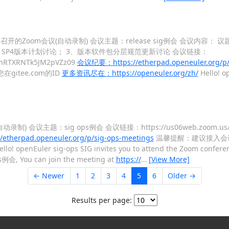
-11 10:00 召开的Zoom会议(自动录制) 会议主题：release sig例会 会
0.03-LTS SP4版本计划讨论； 3、版本软件包分层规范更新讨论 会议链接：
2hRTXRNTk5JM2pVZz09
会议纪要：https://etherpad.openeuler.org/p/
tee.com的ID
更多资讯尽在：https://openeuler.org/zh/
Hello! o
自动录制) 会议主题：sig ops例会 会议链接：https://us06web.zoom.us/j/
therpad.openeuler.org/p/sig-ops-meetings
温馨提醒：建议接入会
llo! openEuler sig-ops SIG invites you to attend the Zoom conferen
ops例会, You can join the meeting at
https://
…
[View More]
← Newer
1
2
3
4
5
6
Older →
Results per page: