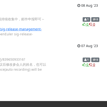
08 Aug '23
议内容： 议题持续收集中，邮件申报即可～
1
0
0
0
sig-release-management-
penEuler sig-release-
07 Aug '23
83965093316?
1
0
议后修改参会人的姓名，也可以
0
0
ce(auto recording) will be