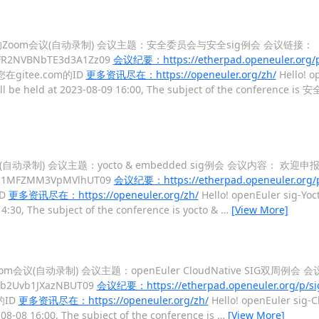
16:00 召开的Zoom会议(自动录制) 会议主题：安全委员会与安全sig例会 会议链接：
cFR2NVBNbTE3d3A1Zz09
会议纪要：https://etherpad.openeuler.org/p/
tee.com的ID
更多资讯尽在：https://openeuler.org/zh/
Hello! o
) will be held at 2023-08-09 16:00, The subject of the confere
oom会议(自动录制) 会议主题：yocto & embedded sig例会 会议内容： 欢
OHp1MFZMM3VpMVlhUT09
会议纪要：https://etherpad.openeuler.org/p
D
更多资讯尽在：https://openeuler.org/zh/
Hello! openEuler sig-Yoct
4:30, The subject of the conference is yocto &
…
[View More]
开的Zoom会议(自动录制) 会议主题：openEuler CloudNative SIG双周例会
Yrb2Uvb1JXazNBUT09
会议纪要：https://etherpad.openeuler.org/p/si
的ID
更多资讯尽在：https://openeuler.org/zh/
Hello! openEuler sig-C
08-08 16:00, The subject of the conference is
…
[View More]