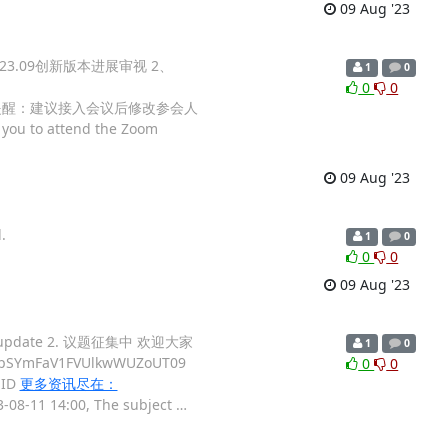
09 Aug '23
 1、23.09创新版本进展审视 2、
1
0
0
0
醒：建议接入会议后修改参会人
 you to attend the Zoom
09 Aug '23
.
1
0
0
0
09 Aug '23
展update 2. 议题征集中 欢迎大家
1
0
mFaV1FVUlkwWUZoUT09
0
0
ID
更多资讯尽在：
3-08-11 14:00, The subject
…