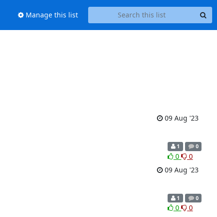
Manage this list
09 Aug '23
1
0
0
0
09 Aug '23
1
0
0
0