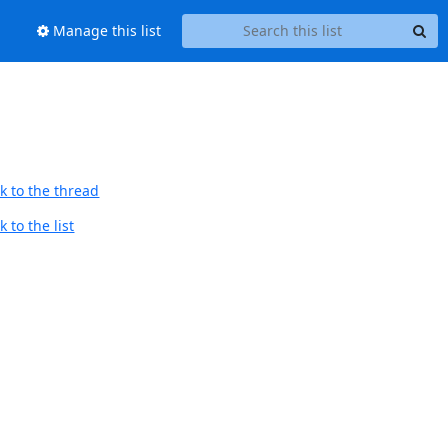
Manage this list
k to the thread
 to the list