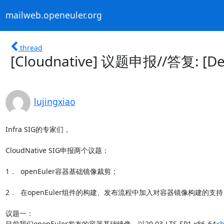
mailweb.openeuler.org
thread
[Cloudnative] 议题申报//答复: [
lujingxiao
Infra SIG的专家们，

CloudNative SIG申报两个议题：

1．  openEuler容器基础镜像裁剪；

2．  在openEuler组件的构建、发布流程中加入对容器镜像构建的支持

议题一：

目前我们openEuler发布的容器基础镜像，以20.03-LTS-SP1 x86_64<
h