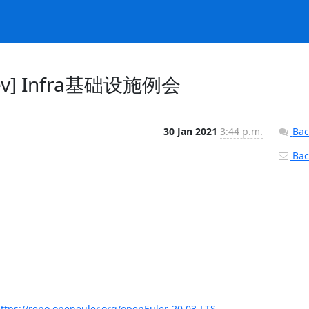
Dev] Infra基础设施例会
30 Jan 2021
3:44 p.m.
Bac
Back
ttps://repo.openeuler.org/openEuler-20.03-LTS-