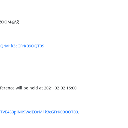
开的ZOOM会议

dEQrM1k3cGFrK09OQT09
erence will be held at 2021-02-02 16:00,

wd=TVE4S3piN09WdEQrM1k3cGFrK09OQT09
.
