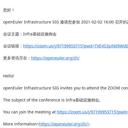
您好！

openEuler Infrastructure SIG 邀请您参加 2021-02-02 16:00 召
会议主题：Infra基础设施例会

会议链接：
https://zoom.us/j/97199953715?pwd=TVE4S3piN09W
更多资讯尽在：
https://openeuler.org/zh/
Hello!

openEuler Infrastructure SIG invites you to attend the ZOOM conf
The subject of the conference is Infra基础设施例会,

You can join the meeting at 
https://zoom.us/j/97199953715?p
More information<
https://openeuler.org/zh/>