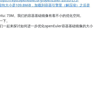
ar.xz>为例，压缩包大小是109.8MiB，加载到容器引擎里（解压缩）之后是
untu: 73M。我们的容器基础镜像有着不小的优化空间。

下。

G的专家们一起来探讨如何进一步优化openEuler容器基础镜像的大小