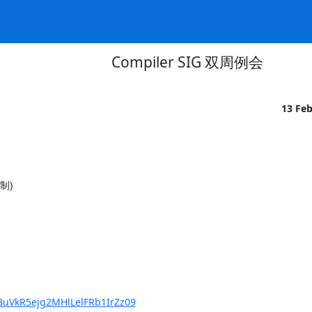
Compiler SIG 双周例会
13 Fe
)

BuVkR5ejg2MHlLelFRb1IrZz09