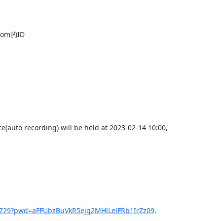
m的ID

(auto recording) will be held at 2023-02-14 10:00,

24729?pwd=aFFUbzBuVkR5ejg2MHlLelFRb1IrZz09
.
