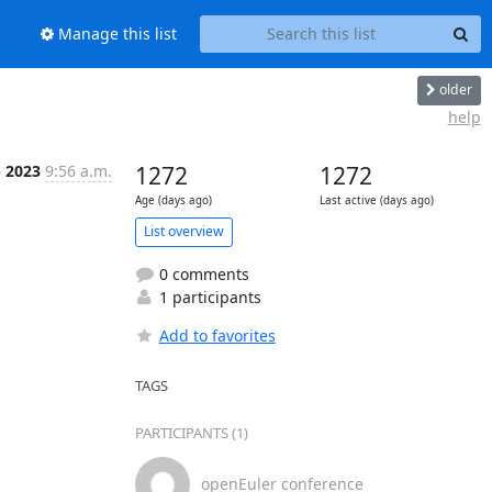
Manage this list
older
help
b 2023
9:56 a.m.
1272
1272
Age (days ago)
Last active (days ago)
List overview
0 comments
1 participants
Add to favorites
TAGS
PARTICIPANTS (1)
openEuler conference