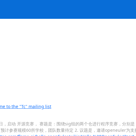
 the "Tc" mailing list
19日-2月19日，启动 开源竞赛， 赛题是：围绕sig组的两个仓进行程序竞赛，分
预计参赛规模60所学校，团队数量待定 2. 议题是，邀请openeuler为支