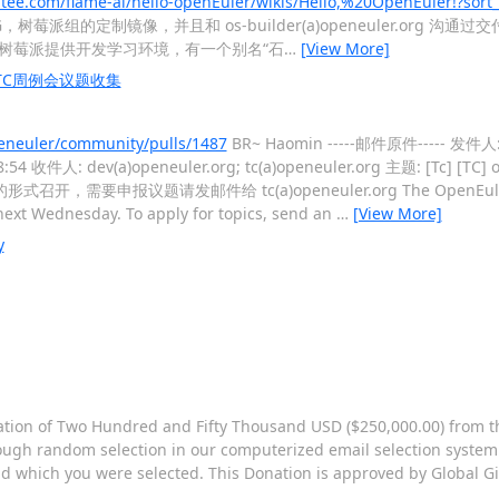
gitee.com/flame-ai/hello-openEuler/wikis/Hello,%20OpenEuler!?sort
莓派组的定制镜像，并且和 os-builder(a)openeuler.org 沟通过交付
MG，为树莓派提供开发学习环境，有一个别名“石
…
[View More]
ler TC周例会议题收集
peneuler/community/pulls/1487
BR~ Haomin -----邮件原件----- 发件
4 收件人: dev(a)openeuler.org; tc(a)openeuler.org 主题: [Tc] [
形式召开，需要申报议题请发邮件给 tc(a)openeuler.org The OpenEuler T 
 next Wednesday. To apply for topics, send an
…
[View More]
y
onation of Two Hundred and Fifty Thousand USD ($250,000.00) from 
ough random selection in our computerized email selection system 
ld which you were selected. This Donation is approved by Global G