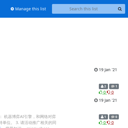
Manage this list
19 Jan '21
2
1
0
0
19 Jan '21
别是： 机器博弈AI引擎，和网络对弈
1
0
持单位。 3. 请活动推广相关的同
0
0