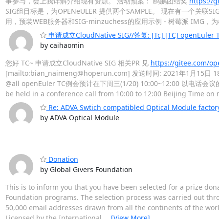
事参与，会上我详解介绍现有资源。 活动预案： 鸥鹏团结奖
https://
SIG组目标是，为OPENeULER 提供两个SAMPLE。 现在有一个关联SIG，树
用，预装WEB服务器和SIG-minzuchess的应用示例 - 树莓派 I
申请成立CloudNative SIG//答复: [Tc] [TC] openEu
by caihaomin
您好 TC~ 申请成立CloudNative SIG 相关PR 见
https://gitee.com/o
[mailto:bian_naimeng@hoperun.com] 发送时间: 2021年1月15日 18:5
@all openEuler TC例会预计在下周三(1/20) 10:00~12:00 以电话会议的
be held in a conference call from 10:00 to 12:00 Beijing Time on
Re: ADVA Swtich compatibled Optical Module factor
by ADVA Optical Module
Donation
by Global Givers Foundation
This is to inform you that you have been selected for a prize d
Foundation programs. The selection process was carried out thr
50,000 email addresses drawn from all the continents of the wor
Licensed by the International
…
[View More]