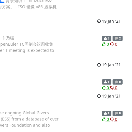
_i…
背景知识： minzuchess-
方案。 - ISO 镜像 x86-虚拟机
19 Jan '21
人: 卞乃猛
3
2
TC] openEuler TC周例会议题收集
0
0
meeting is expected to
19 Jan '21
1
0
0
0
19 Jan '21
the ongoing Global Givers
1
0
(ESS) from a database of over
0
0
ivers Foundation and also