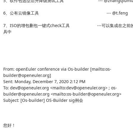
5、软件包选型后升降级测试工具                             --- @zhangqiumia
6、公有云镜像工具                                                         --- @t.feng

7、ISO的增包删包一键式check工具                       ---可以集成在之
具中

From: openEuler conference via Os-builder [mailto:os-
builder@openeuler.org] 

Sent: Monday, December 7, 2020 2:12 PM

To: dev@openeuler.org <mailto:dev@openeuler.org> ; os-
builder@openeuler.org <mailto:os-builder@openeuler.org> 

Subject: [Os-builder] OS-Builder sig例会

您好！
