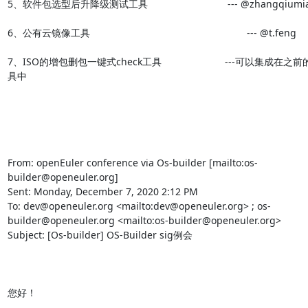
5、软件包选型后升降级测试工具                             --- @zhangqiumia
6、公有云镜像工具                                                         --- @t.feng

7、ISO的增包删包一键式check工具                       ---可以集成在之
具中

From: openEuler conference via Os-builder [mailto:os-
builder@openeuler.org] 

Sent: Monday, December 7, 2020 2:12 PM

To: dev@openeuler.org <mailto:dev@openeuler.org> ; os-
builder@openeuler.org <mailto:os-builder@openeuler.org> 

Subject: [Os-builder] OS-Builder sig例会

您好！
