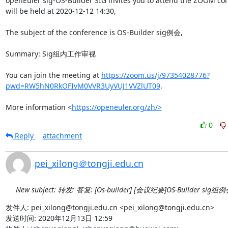
openEuler sig-OS-Builder SIG invites you to attend the ZOOM con
will be held at 2020-12-12 14:30,

The subject of the conference is OS-Builder sig例会,

Summary: Sig组内工作审视

You can join the meeting at 
https://zoom.us/j/97354028776?
pwd=RW5hN0RkOFIvM0VVR3UyVUJ1VVZlUT09
.

More information <
https://openeuler.org/zh/>
0
Reply
attachment
pei_xilong＠tongji.edu.cn
New subject: 转发: 答复: [Os-builder] [会议纪要]OS-Builder sig组
发件人: pei_xilong@tongji.edu.cn <pei_xilong@tongji.edu.cn> 

发送时间: 2020年12月13日 12:59
