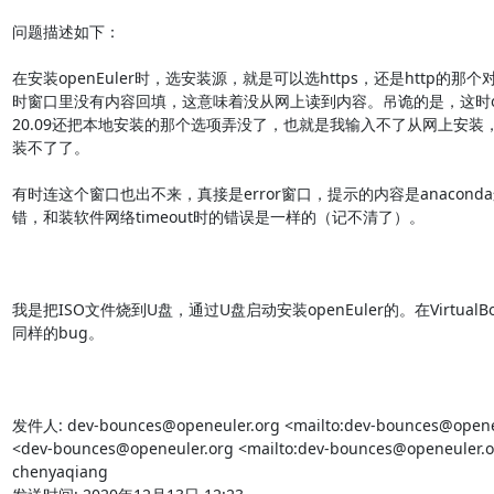
问题描述如下：

在安装openEuler时，选安装源，就是可以选https，还是http的那
时窗口里没有内容回填，这意味着没从网上读到内容。吊诡的是，这时open
20.09还把本地安装的那个选项弄没了，也就是我输入不了从网上安装
装不了了。

有时连这个窗口也出不来，真接是error窗口，提示的内容是anacond
错，和装软件网络timeout时的错误是一样的（记不清了）。

我是把ISO文件烧到U盘，通过U盘启动安装openEuler的。在Virtual
同样的bug。

发件人: dev-bounces@openeuler.org <mailto:dev-bounces@openeul
<dev-bounces@openeuler.org <mailto:dev-bounces@openeuler.o
chenyaqiang
