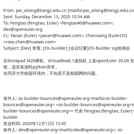
From: pei_xilong@tongji.edu.cn [mailto:pei_xilong@tongji.edu.cn]
Sent: Sunday, December 13, 2020 10:54 AM

To: Fengtao (fengtao, Euler) <fengtao40@huawei.com>; 
dev@openeuler.org

Cc: Yanan (Euler) <yanan@huawei.com>; Chenxiang (EulerOS) 
<rose.chen@huawei.com>

Subject: [Dev] 答复: [Os-builder] [会议纪要]OS-Builder sig组例会

在thinkpad t420裸机、VirtualBox6.1虚拟机 上装openEuler 20.0
错，选安装源时python异常。

在同济大学校园环境内，不知是不是校园网的问题。

发件人: os-builder-bounces@openeuler.org<mailto:os-builder-
bounces@openeuler.org> <os-builder-bounces@openeuler.org<ma
builder-bounces@openeuler.org>> 代表 Fengtao (fengtao, Euler) 
builder

发送时间: 2020年12月12日 15:45

收件人: dev@openeuler.org<mailto:dev@openeuler.org>; os-