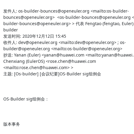
发件人: os-builder-bounces@openeuler.org <mailto:os-builder-
bounces@openeuler.org>  <os-builder-bounces@openeuler.org <
builder-bounces@openeuler.org> > 代表 Fengtao (fengtao, Euler) 
builder

发送时间: 2020年12月12日 15:45

收件人: dev@openeuler.org <mailto:dev@openeuler.org> ; os-
builder@openeuler.org <mailto:os-builder@openeuler.org> 

抄送: Yanan (Euler) <yanan@huawei.com <mailto:yanan@huawei.c
Chenxiang (EulerOS) <rose.chen@huawei.com 
<mailto:rose.chen@huawei.com> >

主题: [Os-builder] [会议纪要]OS-Builder sig组例会

OS-Builder sig组例会：

版本事务
