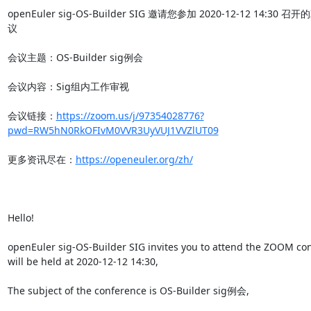
openEuler sig-OS-Builder SIG 邀请您参加 2020-12-12 14:30 召
议

会议主题：OS-Builder sig例会

会议内容：Sig组内工作审视

会议链接：
https://zoom.us/j/97354028776?
pwd=RW5hN0RkOFIvM0VVR3UyVUJ1VVZlUT09
更多资讯尽在：
https://openeuler.org/zh/
Hello!

openEuler sig-OS-Builder SIG invites you to attend the ZOOM con
will be held at 2020-12-12 14:30,

The subject of the conference is OS-Builder sig例会,
