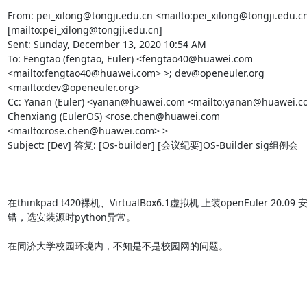
From: pei_xilong@tongji.edu.cn <mailto:pei_xilong@tongji.edu.cn>
[mailto:pei_xilong@tongji.edu.cn] 

Sent: Sunday, December 13, 2020 10:54 AM

To: Fengtao (fengtao, Euler) <fengtao40@huawei.com 
<mailto:fengtao40@huawei.com> >; dev@openeuler.org 
<mailto:dev@openeuler.org> 

Cc: Yanan (Euler) <yanan@huawei.com <mailto:yanan@huawei.co
Chenxiang (EulerOS) <rose.chen@huawei.com 
<mailto:rose.chen@huawei.com> >

Subject: [Dev] 答复: [Os-builder] [会议纪要]OS-Builder sig组例会

在thinkpad t420裸机、VirtualBox6.1虚拟机 上装openEuler 20.0
错，选安装源时python异常。

在同济大学校园环境内，不知是不是校园网的问题。
