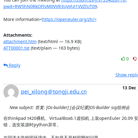
pwd=RW5hN0RkOFIvM0VVR3UyVUJ1VVZlUT09
.

More information<
https://openeuler.org/zh/>
Attachments:
attachment.htm
(text/html — 16.9 KB)
ATT00001.txt
(text/plain — 163 bytes)
0
Reply
Show repli
13 Dec
pei_xilong＠tongji.edu.cn
New subject: 答复: [Os-builder] [会议纪要]OS-Builder sig组例会
在thinkpad t420裸机、VirtualBox6.1虚拟机 上装openEuler 20.0
错，选安装源时python异常。

在同济大学校园环境内，不知是不是校园网的问题。
