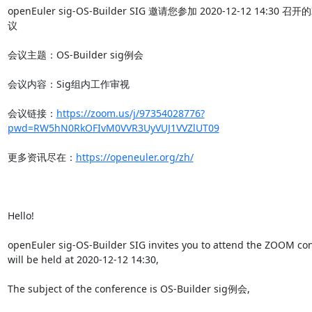
openEuler sig-OS-Builder SIG 邀请您参加 2020-12-12 14:30 召
议

会议主题：OS-Builder sig例会

会议内容：Sig组内工作审视

会议链接：
https://zoom.us/j/97354028776?
pwd=RW5hN0RkOFIvM0VVR3UyVUJ1VVZlUT09
更多资讯尽在：
https://openeuler.org/zh/
Hello!

openEuler sig-OS-Builder SIG invites you to attend the ZOOM con
will be held at 2020-12-12 14:30,

The subject of the conference is OS-Builder sig例会,
