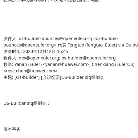
发件人: os-builder-bounces@openeuler.org <os-builder-
bounces@openeuler.org> 代表 Fengtao (fengtao, Euler) via Os-bui
发送时间: 2020年12月12日 15:45

收件人: dev@openeuler.org; os-builder@openeuler.org

抄送: Yanan (Euler) <yanan@huawei.com>; Chenxiang (EulerOS) 
<rose.chen@huawei.com>

主题: [Os-builder] [会议纪要]OS-Builder sig组例会

OS-Builder sig组例会：

版本事务
