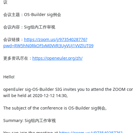
议

会议主题：OS-Builder sig例会

会议内容：Sig组内工作审视

会议链接：
https://zoom.us/j/97354028776?
pwd=RW5hN0RkOFIvM0VVR3UyVUJ1VVZlUT09
更多资讯尽在：
https://openeuler.org/zh/
Hello!

openEuler sig-OS-Builder SIG invites you to attend the ZOOM con
will be held at 2020-12-12 14:30,

The subject of the conference is OS-Builder sig例会,

Summary: Sig组内工作审视

You can join the meeting at 
https://zoom.us/j/97354028776?