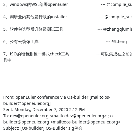
3、windows的WSL部署openEuler                            --- @compile_
4、调研业内其他发行版的installer                           --- @compile_s
5、软件包选型后升降级测试工具                             --- @zhangqiumia
6、公有云镜像工具                                                         --- @t.feng

7、ISO的增包删包一键式check工具                       ---可以集成在之
具中

From: openEuler conference via Os-builder [mailto:os-
builder@openeuler.org] 

Sent: Monday, December 7, 2020 2:12 PM

To: dev@openeuler.org <mailto:dev@openeuler.org> ; os-
builder@openeuler.org <mailto:os-builder@openeuler.org> 

Subject: [Os-builder] OS-Builder sig例会
