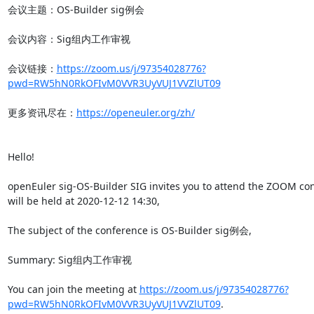
会议主题：OS-Builder sig例会

会议内容：Sig组内工作审视

会议链接：
https://zoom.us/j/97354028776?
pwd=RW5hN0RkOFIvM0VVR3UyVUJ1VVZlUT09
更多资讯尽在：
https://openeuler.org/zh/
Hello!

openEuler sig-OS-Builder SIG invites you to attend the ZOOM con
will be held at 2020-12-12 14:30,

The subject of the conference is OS-Builder sig例会,

Summary: Sig组内工作审视

You can join the meeting at 
https://zoom.us/j/97354028776?
pwd=RW5hN0RkOFIvM0VVR3UyVUJ1VVZlUT09
.
