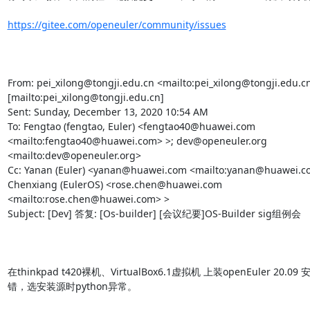
https://gitee.com/openeuler/community/issues
From: pei_xilong@tongji.edu.cn <mailto:pei_xilong@tongji.edu.cn>
[mailto:pei_xilong@tongji.edu.cn] 

Sent: Sunday, December 13, 2020 10:54 AM

To: Fengtao (fengtao, Euler) <fengtao40@huawei.com 
<mailto:fengtao40@huawei.com> >; dev@openeuler.org 
<mailto:dev@openeuler.org> 

Cc: Yanan (Euler) <yanan@huawei.com <mailto:yanan@huawei.co
Chenxiang (EulerOS) <rose.chen@huawei.com 
<mailto:rose.chen@huawei.com> >

Subject: [Dev] 答复: [Os-builder] [会议纪要]OS-Builder sig组例会

在thinkpad t420裸机、VirtualBox6.1虚拟机 上装openEuler 20.0
错，选安装源时python异常。
