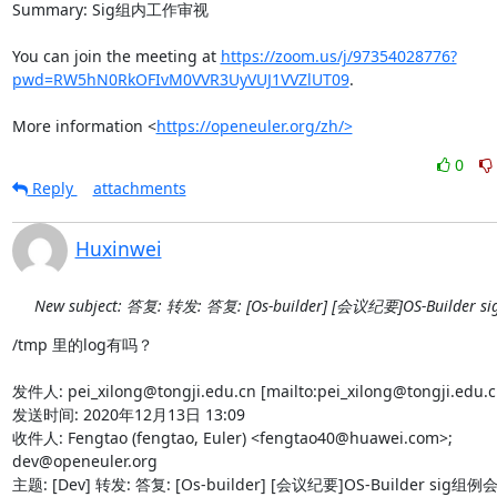
Summary: Sig组内工作审视

You can join the meeting at 
https://zoom.us/j/97354028776?
pwd=RW5hN0RkOFIvM0VVR3UyVUJ1VVZlUT09
.

More information <
https://openeuler.org/zh/>
0
Reply
attachments
Huxinwei
New subject: 答复: 转发: 答复: [Os-builder] [会议纪要]OS-Builder 
/tmp 里的log有吗？

发件人: pei_xilong@tongji.edu.cn [mailto:pei_xilong@tongji.edu.cn
发送时间: 2020年12月13日 13:09

收件人: Fengtao (fengtao, Euler) <fengtao40@huawei.com>; 
dev@openeuler.org

主题: [Dev] 转发: 答复: [Os-builder] [会议纪要]OS-Builder sig组例会