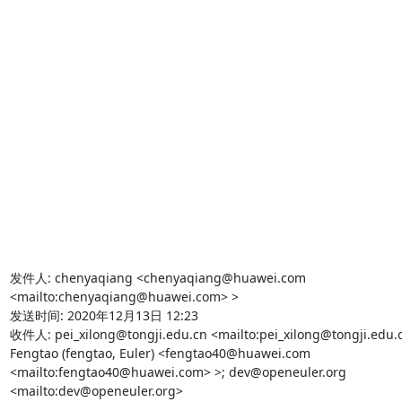
发件人: chenyaqiang <chenyaqiang@huawei.com 
<mailto:chenyaqiang@huawei.com> > 

发送时间: 2020年12月13日 12:23

收件人: pei_xilong@tongji.edu.cn <mailto:pei_xilong@tongji.edu.cn
Fengtao (fengtao, Euler) <fengtao40@huawei.com 
<mailto:fengtao40@huawei.com> >; dev@openeuler.org 
<mailto:dev@openeuler.org> 
