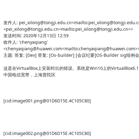
发件人: pei_xilong@tongji.edu.cn<mailto:pei_xilong@tongji.edu.c
<pei_xilong@tongji.edu.cn<mailto:pei_xilong@tongji.edu.cn>>

发送时间: 2020年12月13日 12:59

收件人: 'chenyaqiang' 
<chenyaqiang@huawei.com<mailto:chenyaqiang@huawei.com>>
主题: 答复: [Dev] 答复: [Os-builder] [会议纪要]OS-Builder sig组例会
这是在VirtualBox上安装时出的错误。系统是Win10上的VirtualBox6
中国电信宽带，上海普陀区

[cid:image001.png@01D6D15E.4C105C80]

[cid:image002.png@01D6D15E.4C105C80]
