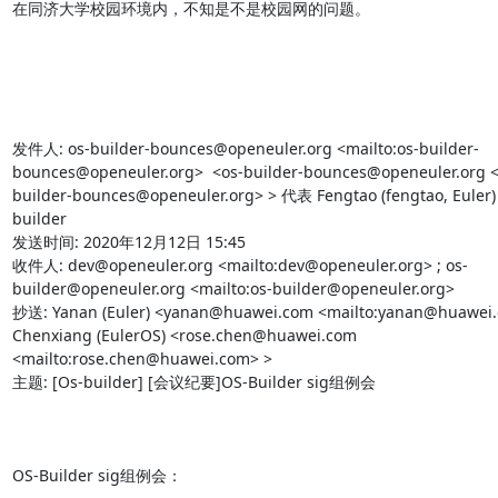
在同济大学校园环境内，不知是不是校园网的问题。

发件人: os-builder-bounces@openeuler.org <mailto:os-builder-
bounces@openeuler.org>  <os-builder-bounces@openeuler.org <
builder-bounces@openeuler.org> > 代表 Fengtao (fengtao, Euler) 
builder

发送时间: 2020年12月12日 15:45

收件人: dev@openeuler.org <mailto:dev@openeuler.org> ; os-
builder@openeuler.org <mailto:os-builder@openeuler.org> 

抄送: Yanan (Euler) <yanan@huawei.com <mailto:yanan@huawei.c
Chenxiang (EulerOS) <rose.chen@huawei.com 
<mailto:rose.chen@huawei.com> >

主题: [Os-builder] [会议纪要]OS-Builder sig组例会

OS-Builder sig组例会：
