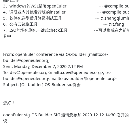
3、windows的WSL部署openEuler                            --- @compile_
4、调研业内其他发行版的installer                           --- @compile_s
5、软件包选型后升降级测试工具                             --- @zhangqiumia
6、公有云镜像工具                                                         --- @t.feng

7、ISO的增包删包一键式check工具                       ---可以集成在之
具中

From: openEuler conference via Os-builder [mailto:os-
builder@openeuler.org]

Sent: Monday, December 7, 2020 2:12 PM

To: dev@openeuler.org<mailto:dev@openeuler.org>; os-
builder@openeuler.org<mailto:os-builder@openeuler.org>

Subject: [Os-builder] OS-Builder sig例会

您好！

openEuler sig-OS-Builder SIG 邀请您参加 2020-12-12 14:30 召
议
