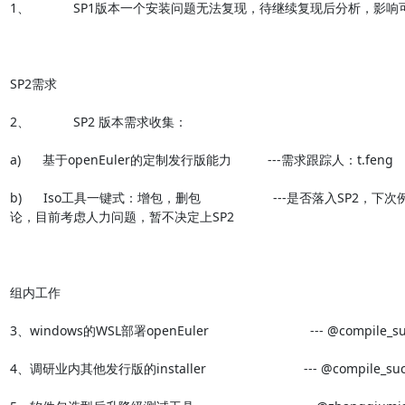
1、            SP1版本一个安装问题无法复现，待继续复现后分析，影响可
SP2需求

2、            SP2 版本需求收集：

a)      基于openEuler的定制发行版能力          ---需求跟踪人：t.feng

b)      Iso工具一键式：增包，删包                    ---是否落入SP2
论，目前考虑人力问题，暂不决定上SP2

组内工作

3、windows的WSL部署openEuler                            --- @compile_
4、调研业内其他发行版的installer                           --- @compile_s