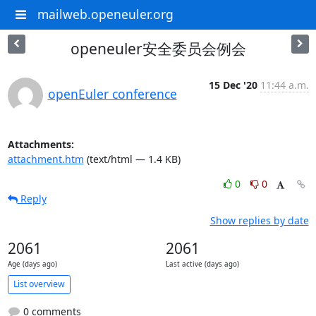
mailweb.openeuler.org
openeuler安全委员会例会
15 Dec '20
11:44 a.m.
openEuler conference
Attachments:
attachment.htm
(text/html — 1.4 KB)
0
0
Reply
Show replies by date
2061
2061
Age (days ago)
Last active (days ago)
List overview
0 comments