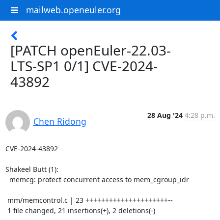
mailweb.openeuler.org
[PATCH openEuler-22.03-
LTS-SP1 0/1] CVE-2024-
43892
28 Aug '24
4:28 p.m.
Chen Ridong
CVE-2024-43892

Shakeel Butt (1):

  memcg: protect concurrent access to mem_cgroup_idr

 mm/memcontrol.c | 23 +++++++++++++++++++++--

 1 file changed, 21 insertions(+), 2 deletions(-)
