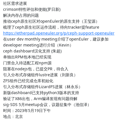
社区需求进展

crimson特性评估和使能(罗日新)

解决内存占用的问题

推动ceph原生社区对openEuler的原生支持（王玺源）

https://etherpad.openeuler.org/p/ceph-support-openeuler
在user dev monthly meeting介绍了openEuler，建议参加
developer meeting进行介绍（Kevin）

ceph dashboard汉化支持 (朱超)

单独出RPM包本地已经实现

门禁合入待适配工程npm源

阻塞在nodejs包，已提交PR，待合入

引入分布式存储组件lustre进展（刘新良）

ZFS组件已经完成仓库初始化

引入分布式存储组件LizardFS进展（林永乐）

新版dashboard已支持python3版本的支持

验证了X86出包，Arm编译发现有问题待解

sig-SDS 5月meetup会议，议题征集中（池信泽）

时间：2023年5月19日下午

地点：北京
