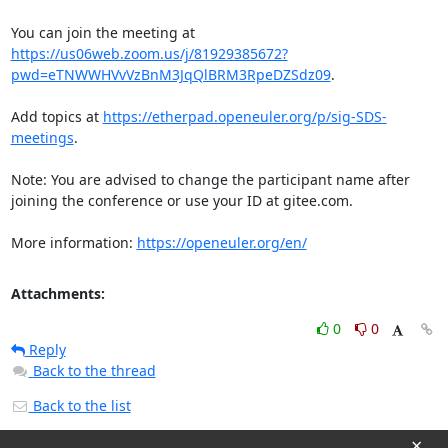
You can join the meeting at 
https://us06web.zoom.us/j/81929385672?
pwd=eTNWWHVvVzBnM3JqQlBRM3RpeDZSdz09
.

Add topics at 
https://etherpad.openeuler.org/p/sig-SDS-
meetings
.

Note: You are advised to change the participant name after 
joining the conference or use your ID at gitee.com.

More information: 
https://openeuler.org/en/
Attachments:
0
0
Reply
Back to the thread
Back to the list
×