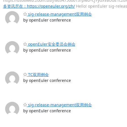
https://us06web.zoom.us/j/86347500013?pwd=cjYyd
多资讯尽在：https://openeuler.org/zh/
Hello! openEuler sig-rele
sig-release-management双周例会
by openEuler conference
openEuler安全委员会例会
by openEuler conference
TC双周例会
by openEuler conference
sig-release-management双周例会
by openEuler conference