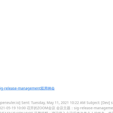
elease-management双周例会
uler.io] Sent: Tuesday, May 11, 2021 10:22 AM Subject: [Dev]
加 2021-05-19 10:00 召开的ZOOM会议 会议主题：sig-release-mana