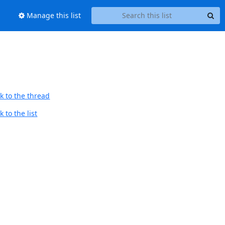
Manage this list
k to the thread
 to the list