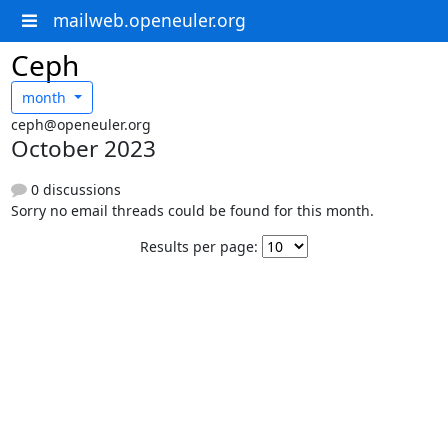
mailweb.openeuler.org
Ceph
month
ceph@openeuler.org
October 2023
0 discussions
Sorry no email threads could be found for this month.
Results per page: